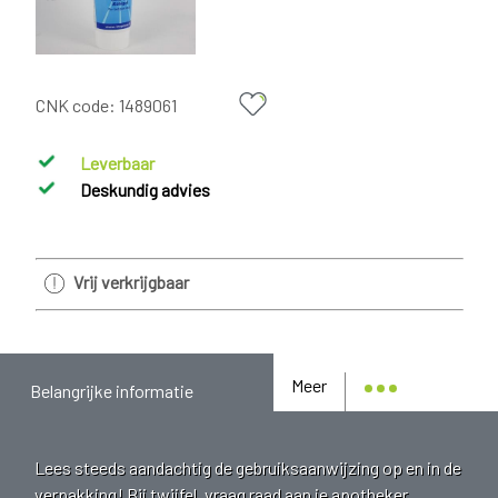
CNK code:
1489061
Leverbaar
Deskundig advies
Vrij verkrijgbaar
Meer
Belangrijke informatie
Lees steeds aandachtig de gebruiksaanwijzing op en in de
verpakking! Bij twijfel, vraag raad aan je apotheker