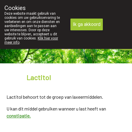
Cookies
089 41 20 09
Deze website maakt gebruik van
cookies om uw gebruikservaring te
verbeteren en om onze diensten en
Ik ga akkoord
aanbiedingen aan te passen aan
uw interesses. Door op deze
website te blijven, accepteert u dit
gebruik van cookies.
Klik hier voor
meer info
.
Vandaag
gesloten
Lactitol
Lactitol behoort tot de groep van laxeermiddelen.
U kan dit middel gebruiken wanneer u last heeft van
constipatie.