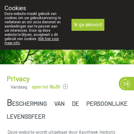
Cookies
089 41 20 09
Deze website maakt gebruik van
cookies om uw gebruikservaring te
verbeteren en om onze diensten en
Ik ga akkoord
aanbiedingen aan te passen aan
uw interesses. Door op deze
website te blijven, accepteert u dit
gebruik van cookies.
Klik hier voor
meer info
.
Privacy
Vandaag
open tot 18u30
Bescherming van de persoonlijke
levenssfeer
Deze website wordt uitgebaat door Apotheek Herbots