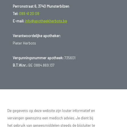
Perronstraat 6, 3740 Munsterbilzen
Tel:
089 41 20 09
E-mail:
info@apotheekherbots.be
Verantwoordelijke apotheker:
Pieter Herbots
Vergunningsnummer apotheek:
735601
B.T.W.nr.:
BE 0884.869.137
De gegevens op deze website zijn louter informatief en
vervangen geenszins een medisch advies. Je dient bij
het gebruik van geneesmiddelen steeds de bijsluiter te