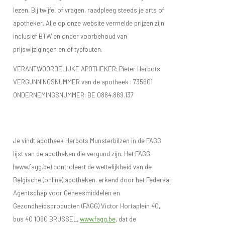
lezen. Bij twijfel of vragen, raadpleeg steeds je arts of
apotheker. Alle op onze website vermelde prijzen zijn
inclusief BTW en onder voorbehoud van
prijswijzigingen en of typfouten.
VERANTWOORDELIJKE APOTHEKER: Pieter Herbots
VERGUNNINGSNUMMER van de apotheek :
735601
ONDERNEMINGSNUMMER:
BE 0884.869.137
Je vindt apotheek Herbots Munsterbilzen in de FAGG
lijst van de apotheken die vergund zijn. Het FAGG
(www.fagg.be) controleert de wettelijkheid van de
Belgische (online) apotheken. erkend door het Federaal
Agentschap voor Geneesmiddelen en
Gezondheidsproducten (FAGG) Victor Hortaplein 40,
bus 40 1060 BRUSSEL,
www.fagg.be
, dat de