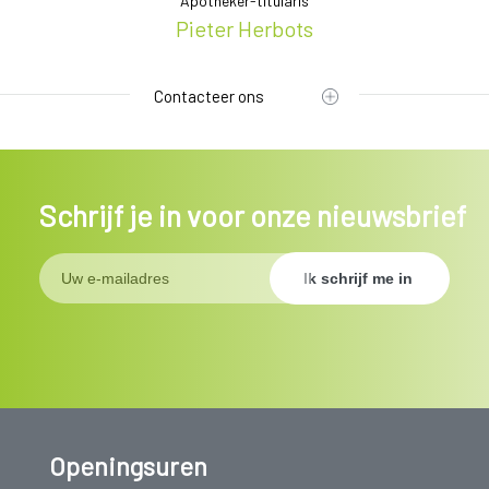
nte
Apotheker-titularis
ns
Pieter Herbots
Se
Contacteer ons
Schrijf je in voor onze nieuwsbrief
Openingsuren