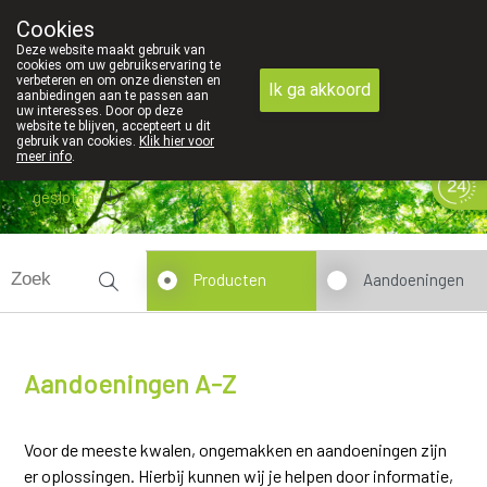
Cookies
089 41 20 09
Deze website maakt gebruik van
cookies om uw gebruikservaring te
verbeteren en om onze diensten en
Ik ga akkoord
aanbiedingen aan te passen aan
uw interesses. Door op deze
website te blijven, accepteert u dit
gebruik van cookies.
Klik hier voor
meer info
.
gesloten
Producten
Aandoeningen
Aandoeningen A-Z
Voor de meeste kwalen, ongemakken en aandoeningen zijn
er oplossingen. Hierbij kunnen wij je helpen door informatie,