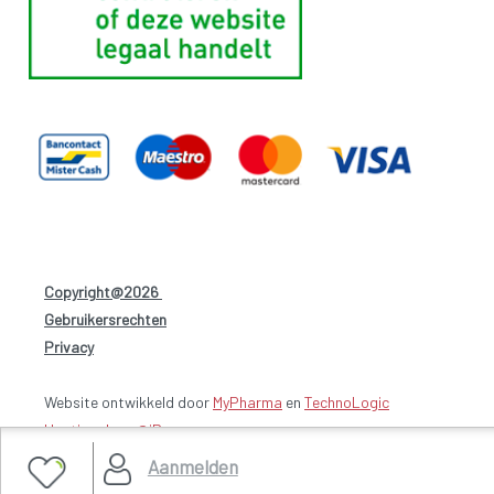
Copyright@2026
-
Gebruikersrechten
-
Privacy
-
Website ontwikkeld door
MyPharma
en
TechnoLogic
Hosting door @iPower
Aanmelden