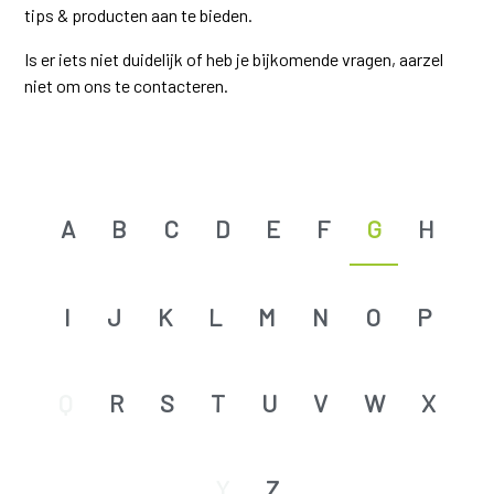
tips & producten aan te bieden.
Is er iets niet duidelijk of heb je bijkomende vragen, aarzel
niet om ons te contacteren.
A
B
C
D
E
F
G
H
I
J
K
L
M
N
O
P
Q
R
S
T
U
V
W
X
Y
Z