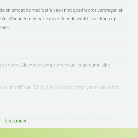
delen omdat de medicatie vaak niet goed wordt verdragen en
ijn. Wanneer medicatie onvoldoende werkt, is er kans op
anen.
ang de vorm. Algemene symptomen van jeugdreuma zijn:
elen stijf aan. De stijfheid is erger ‘s morgens vlak na het
orden aan de manier van bewegen. Ze proberen zodanig te
Lees meer
bijvoorbeeld weer gaan kruipen of billenschuiven in plaats van