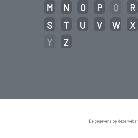
M
N
O
P
Q
R
S
T
U
V
W
X
Y
Z
De gegevens op deze website
informatief en vervangen g
medisch advies. Je dient bij