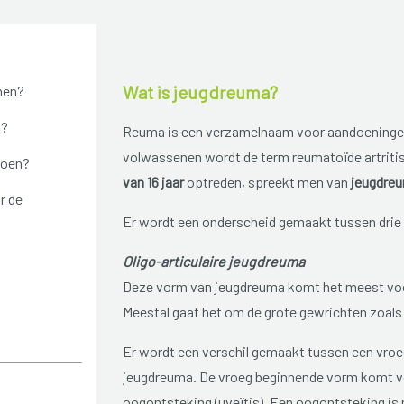
Wat is jeugdreuma?
men?
n?
Reuma is een verzamelnaam voor aandoeningen
volwassenen wordt de term reumatoïde artritis
doen?
van 16 jaar
optreden, spreekt men van
jeugdreum
r de
Er wordt een onderscheid gemaakt tussen drie
Oligo-articulaire jeugdreuma
Deze vorm van jeugdreuma komt het meest voor.
Meestal gaat het om de grote gewrichten zoals 
Er wordt een verschil gemaakt tussen een vroeg
jeugdreuma. De vroeg beginnende vorm komt vo
oogontsteking (uveïtis). Een oogontsteking is nie