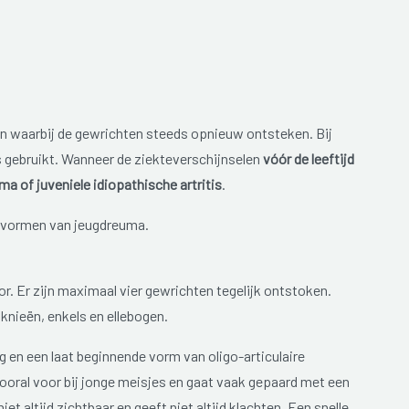
 waarbij de gewrichten steeds opnieuw ontsteken. Bij
 gebruikt. Wanneer de ziekteverschijnselen
vóór de leeftijd
a of juveniele idiopathische artritis
.
 vormen van jeugdreuma.
 Er zijn maximaal vier gewrichten tegelijk ontstoken.
knieën, enkels en ellebogen.
 en een laat beginnende vorm van oligo-articulaire
oral voor bij jonge meisjes en gaat vaak gepaard met een
t altijd zichtbaar en geeft niet altijd klachten. Een snelle