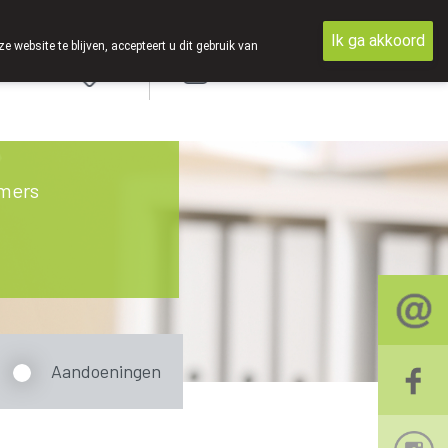
Ik ga akkoord
ebsite te blijven, accepteert u dit gebruik van
Aanmelden
mers
Aandoeningen