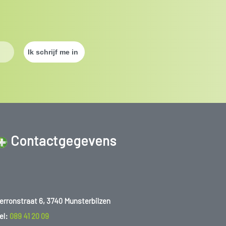
ben van koorts en vermoeidheid. Vooral bij systemische
iculaire jeugdreuma.
ngen kan groeiachterstand ontstaan. Bepaalde medicatie
Contactgegevens
combinatie van medicatie en kinesitherapie. In een centrum
id door een multidisciplinaire team (kinderarts, reumatoloog,
erronstraat 6, 3740 Munsterbilzen
el:
089 41 20 09