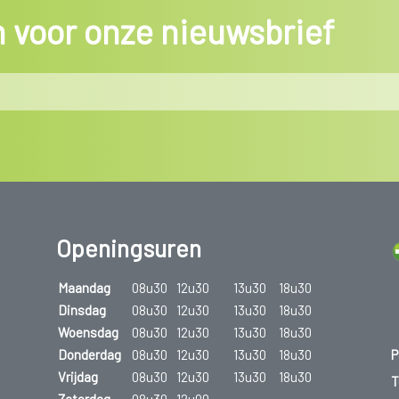
in voor onze nieuwsbrief
Koorts en vermoeidheid
Tijdens actieve fases kunnen kinderen last heb
jeugdreuma.
Oogontstekingen
Oogontstekingen komt vooral voor bij oligo-art
Groeiachterstand
Als gevolg van aanhoudende gewrichtsontsteki
kunnen dit effect versterken.
Openingsuren
De behandeling bij jeugdreuma bestaat uit een 
Maandag
08u30
12u30
13u30
18u30
voor kinderreumatologie worden kinderen begele
Dinsdag
08u30
12u30
13u30
18u30
kinesist, orthopedist, sociaal assistent,…).
Woensdag
08u30
12u30
13u30
18u30
P
Donderdag
08u30
12u30
13u30
18u30
Vrijdag
08u30
12u30
13u30
18u30
T