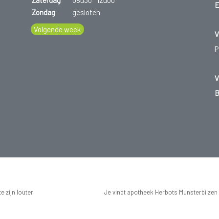
Zaterdag
08u30
12u00
E
Zondag
gesloten
Volgende week
V
P
V
B
 zijn louter
Je vindt apotheek Herbots Munsterbilzen
eenszins een
lijst van de apotheken die vergund zijn. H
 het gebruik van
(www.fagg.be) controleert de wettelijkhei