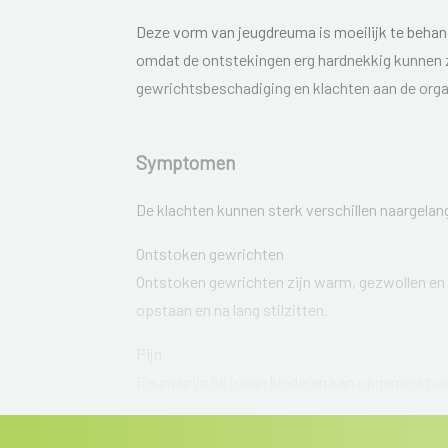
Deze vorm van jeugdreuma is moeilijk te behan
omdat de ontstekingen erg hardnekkig kunnen z
gewrichtsbeschadiging en klachten aan de org
Symptomen
De klachten kunnen sterk verschillen naargel
Ontstoken gewrichten
Ontstoken gewrichten zijn warm, gezwollen en vo
opstaan en na lang stilzitten.
Pijn
Reumapijn bij jonge kinderen kan opgemerkt w
bewegen dat ze geen pijn hebben. Zo kunnen ze 
lopen.