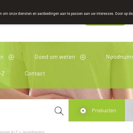
 om onze diensten en aanbiedingen aan te passen aan uw interesses. Door op deze w
Wachtdienst
esloten
en
Goed om weten
Noodnum
-Z
Contact
Producten
ingen A-Z
>
Jeugdreuma