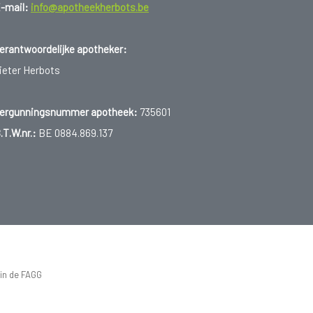
-mail:
info@apotheekherbots.be
erantwoordelijke apotheker:
ieter Herbots
ergunningsnummer apotheek:
735601
.T.W.nr.:
BE 0884.869.137
 in de FAGG
et FAGG
d van de