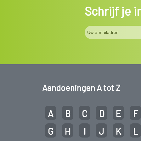
Schrijf je 
Aandoeningen A tot Z
A
B
C
D
E
F
G
H
I
J
K
L