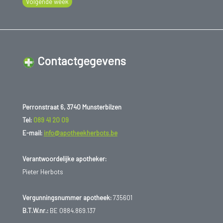
Volgende week
Contactgegevens
Perronstraat 6, 3740 Munsterbilzen
Tel:
089 41 20 09
E-mail:
info@apotheekherbots.be
Verantwoordelijke apotheker:
Pieter Herbots
Vergunningsnummer apotheek:
735601
B.T.W.nr.:
BE 0884.869.137