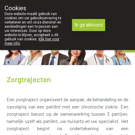
Cookies
089 41 20 09
Deze website maakt gebruik van
cookies om uw gebruikservaring te
verbeteren en om onze diensten en
Ik ga akkoord
aanbiedingen aan te passen aan
uw interesses. Door op deze
website te blijven, accepteert u dit
gebruik van cookies.
Klik hier voor
meer info
.
Vandaag
open tot 18u30
Zorgtrajecten
Een zorgtraject organiseert de aanpak, de behandeling en de
opvolging van een patiënt met een chronische ziekte. Een
zorgtraject berust op de samenwerking tussen 3 partijen,
namelijk uzelf als patiënt, uw huisarts en uw specialist. Het
zorgtraject begint na ondertekening van een