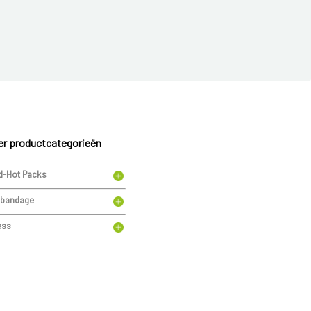
r productcategorieën
d-Hot Packs
bandage
ess