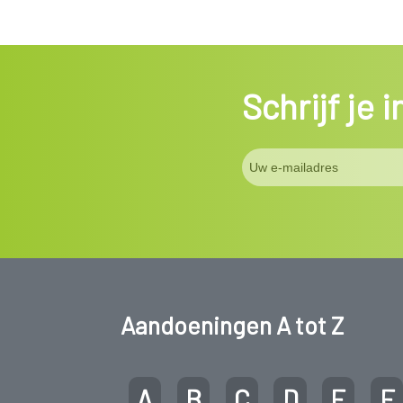
Schrijf je 
Aandoeningen A tot Z
A
B
C
D
E
F