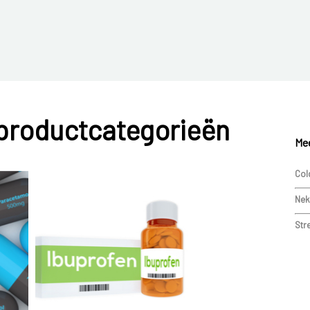
 productcategorieën
Mee
Col
Nek
Str