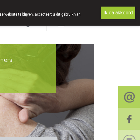
Ik ga akkoord
ebsite te blijven, accepteert u dit gebruik van
Aanmelden
mers