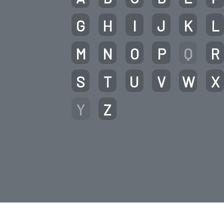
G
H
I
J
K
L
M
N
O
P
Q
R
S
T
U
V
W
X
Y
Z