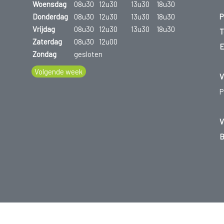
Woensdag
08u30
12u30
13u30
18u30
P
Donderdag
08u30
12u30
13u30
18u30
Vrijdag
08u30
12u30
13u30
18u30
T
Zaterdag
08u30
12u00
E
Zondag
gesloten
Volgende week
V
P
V
B