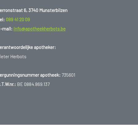
erronstraat 6, 3740 Munsterbilzen
el:
089 41 20 09
-mail:
info@apotheekherbots.be
erantwoordelijke apotheker:
ieter Herbots
ergunningsnummer apotheek:
735601
.T.W.nr.:
BE 0884.869.137