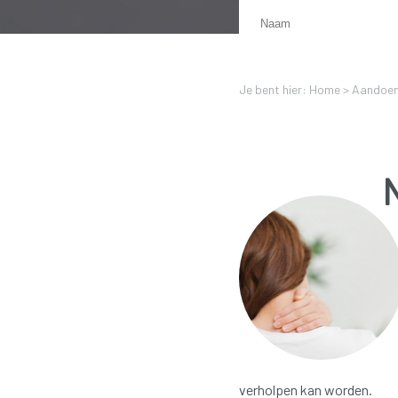
Je bent hier: Home >
Aandoen
verholpen kan worden.