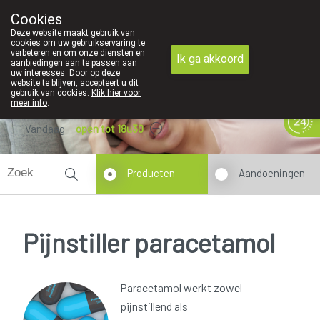
Cookies
089 41 20 09
Deze website maakt gebruik van
cookies om uw gebruikservaring te
verbeteren en om onze diensten en
Ik ga akkoord
aanbiedingen aan te passen aan
uw interesses. Door op deze
website te blijven, accepteert u dit
gebruik van cookies.
Klik hier voor
meer info
.
Vandaag
open tot 18u30
Producten
Aandoeningen
Pijnstiller paracetamol
Paracetamol werkt zowel
pijnstillend als