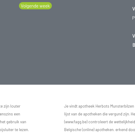
Volgende week
V
P
V
B
 zijn louter
Je vindt apotheek Herbots Munsterbilzen
eenszins een
lijst van de apotheken die vergund zijn. H
 het gebruik van
(www.fagg.be) controleert de wettelijkhei
sluiter te lezen.
Belgische (online) apotheken. erkend doo