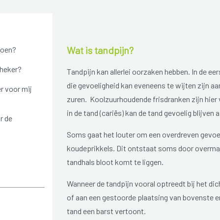
Wat is tandpijn?
doen?
theker?
Tandpijn kan allerlei oorzaken hebben. In de e
die gevoeligheid kan eveneens te wijten zijn a
r voor mij
zuren. Koolzuurhoudende frisdranken zijn hier
in de tand (cariës) kan de tand gevoelig blijven a
r de
Soms gaat het louter om een overdreven gevoel
koudeprikkels. Dit ontstaat soms door overma
tandhals bloot komt te liggen.
Wanneer de tandpijn vooral optreedt bij het dich
of aan een gestoorde plaatsing van bovenste en
tand een barst vertoont.