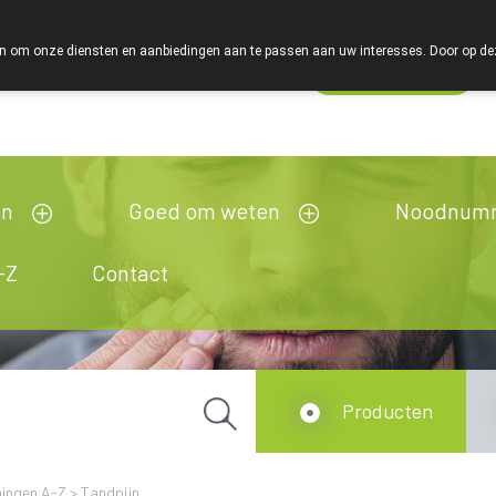
 om onze diensten en aanbiedingen aan te passen aan uw interesses. Door op deze w
Wachtdienst
esloten
en
Goed om weten
Noodnum
-Z
Contact
Producten
ingen A-Z
>
Tandpijn