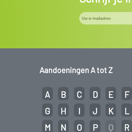
Aandoeningen A tot Z
A
B
C
D
E
F
G
H
I
J
K
L
M
N
O
P
Q
R