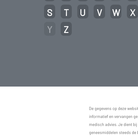
S
T
U
V
W
X
Y
Z
De gegevens op deze website
informatief en vervangen g
medisch advies. Je dient bij
geneesmiddelen steeds de bij