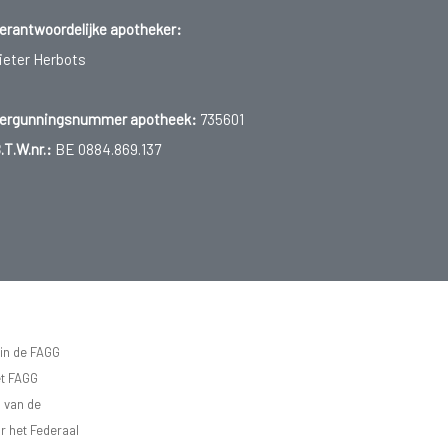
erantwoordelijke apotheker:
ieter Herbots
ergunningsnummer apotheek:
735601
.T.W.nr.:
BE 0884.869.137
 in de FAGG
et FAGG
d van de
r het Federaal