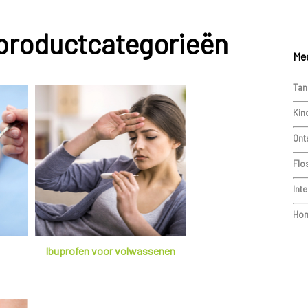
 productcategorieën
Mee
Tan
Kin
Ont
Flo
Int
Hom
Ibuprofen voor volwassenen