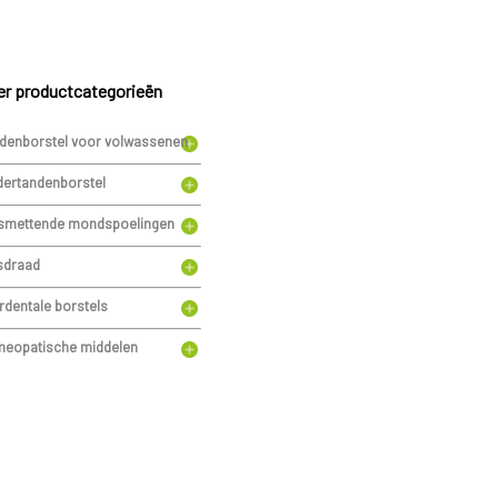
r productcategorieën
denborstel voor volwassenen
dertandenborstel
smettende mondspoelingen
sdraad
erdentale borstels
eopatische middelen