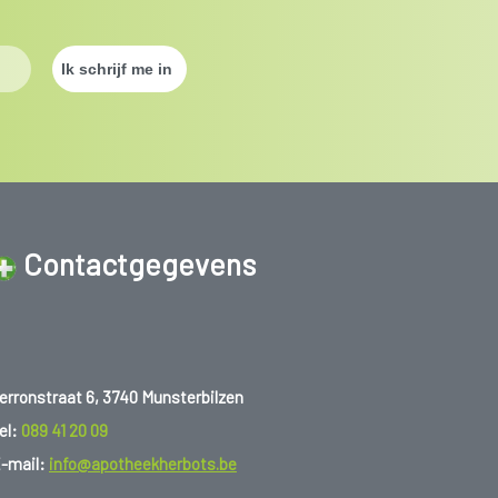
Contactgegevens
erronstraat 6, 3740 Munsterbilzen
el:
089 41 20 09
-mail:
info@apotheekherbots.be