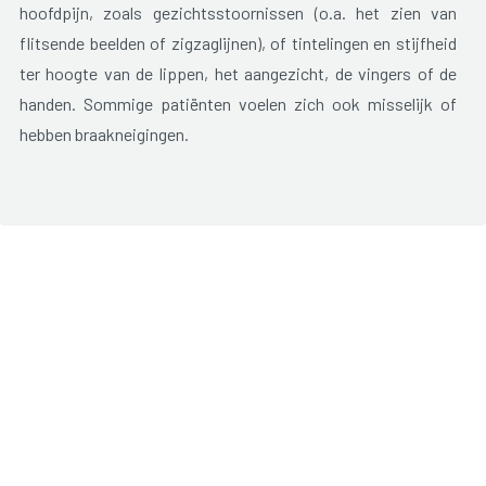
hoofdpijn, zoals gezichtsstoornissen (o.a. het zien van
flitsende beelden of zigzaglijnen), of tintelingen en stijfheid
ter hoogte van de lippen, het aangezicht, de vingers of de
handen. Sommige patiënten voelen zich ook misselijk of
hebben braakneigingen.
De hoofdpijn bij migraine is eerder een kloppende pijn en
komt vaak maar aan één kant van het hoofd voor, maar kan
ook aan beide kanten voorkomen. De pijn situeert zich
meestal vooraan of zijdelings van het hoofd. Typisch voor
migraine is dat de hoofdpijn toeneemt bij inspanningen en
meestal verbetert na rust in een donkere kamer.
Migraine komt drie maal meer voor bij vrouwen dan bij
mannen. De onderliggende oorzaak is niet altijd even
duidelijk. Uitlokkende factoren zijn stress, bepaalde
voedingsfactoren (o.a. chocolade, belegen kaas, cocosnoot