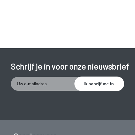
en wijnen) externe prikkels (o.a. flikkerlichten en snel
veranderende televisiebeelden). Migraine kan ook het gevolg
zijn van hormonale veranderingen, bv. rond de menstruatie of
de menopauze.
Schrijf je in voor onze nieuwsbrief