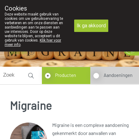
Cookies
089 41 20 09
Deze website maakt gebruik van
cookies om uw gebruikservaring te
verbeteren en om onze diensten en
Ik ga akkoord
aanbiedingen aan te passen aan
uw interesses. Door op deze
website te blijven, accepteert u dit
gebruik van cookies.
Klik hier voor
meer info
.
gesloten
Producten
Aandoeningen
Migraine
Migraine is een complexe aandoening
gekenmerkt door aanvallen van