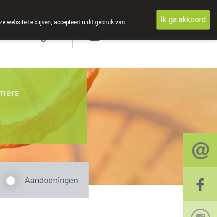
Ik ga akkoord
ebsite te blijven, accepteert u dit gebruik van
Aanmelden
mers
Aandoeningen