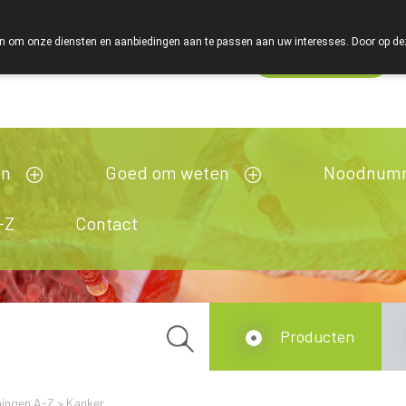
 om onze diensten en aanbiedingen aan te passen aan uw interesses. Door op deze w
Wachtdienst
esloten
en
Goed om weten
Noodnum
-Z
Contact
Producten
ingen A-Z
>
Kanker