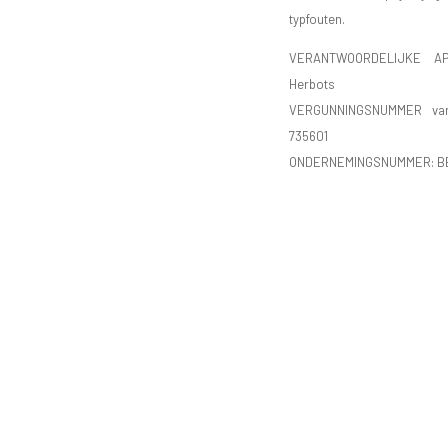
typfouten.
VERANTWOORDELIJKE AP
Herbots
VERGUNNINGSNUMMER va
735601
ONDERNEMINGSNUMMER:
B