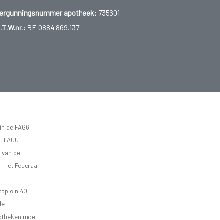
ergunningsnummer apotheek:
735601
.T.W.nr.:
BE 0884.869.137
 in de FAGG
et FAGG
d van de
r het Federaal
aplein 40,
de
apotheken moet