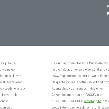
V
B
 zijn louter
Je vindt apotheek Herbots Munsterbilzen
eenszins een
lijst van de apotheken die vergund zijn. H
 het gebruik van
(www.fagg.be) controleert de wettelijkhei
sluiter te lezen.
Belgische (online) apotheken. erkend doo
eg steeds je arts of
Agentschap voor Geneesmiddelen en
bsite vermelde
Gezondheidsproducten (FAGG) Victor Hort
n onder
bus 40 1060 BRUSSEL,
www.fagg.be
, dat 
ngen en of
wettelijkheid van de Belgische (online) 