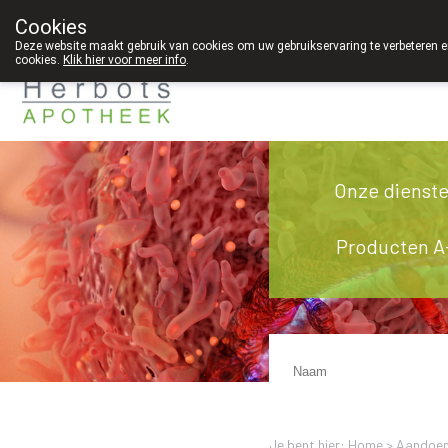
Cookies
089 41 20 09
Deze website maakt gebruik van cookies om uw gebruikservaring te verbeteren en
cookies.
Klik hier voor meer info
.
g
Onze dienst
Producten A
Je bent hier: Home >
Aandoen