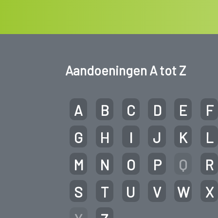
Aandoeningen A tot Z
A
B
C
D
E
F
G
H
I
J
K
L
M
N
O
P
Q
R
S
T
U
V
W
X