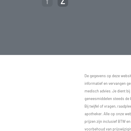
Y
Z
De gegevens op deze website
informatief en vervangen g
medisch advies. Je dient bij
geneesmiddelen steeds de bij
Bij twijfel of vragen, raadple
apotheker. Alle op onze we
prijzen zijn inclusief BTW e
voorbehoud van prijswijzigi