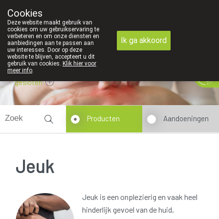
Cookies
089 41 20 09
Deze website maakt gebruik van
cookies om uw gebruikservaring te
verbeteren en om onze diensten en
Ik ga akkoord
aanbiedingen aan te passen aan
uw interesses. Door op deze
website te blijven, accepteert u dit
gebruik van cookies.
Klik hier voor
meer info
.
gesloten
Producten
Aandoeningen
Jeuk
Jeuk is een onplezierig en vaak heel
hinderlijk gevoel van de huid,