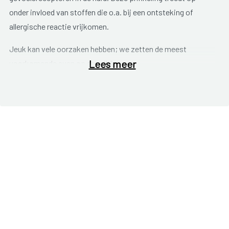
onder invloed van stoffen die o.a. bij een ontsteking of
allergische reactie vrijkomen.
Jeuk kan vele oorzaken hebben; we zetten de meest
Lees meer
voorkomende even op een rijtje:
Droge huid en huidaandoeningen zoals eczeem,
psoriasis, hoofdroos en netelroos (= galbulten; harde
rode of witte bultjes).
Jeukende uitslag in de vorm van netelroos komt ook
vaak voor tijdens de zwangerschap.
Warmte (vb. transpiratie, na contact met heet water
of zonlicht).
Allergische reacties op o.a. cosmetica en
wasmiddelen, voedingsmiddelen haren of veren van