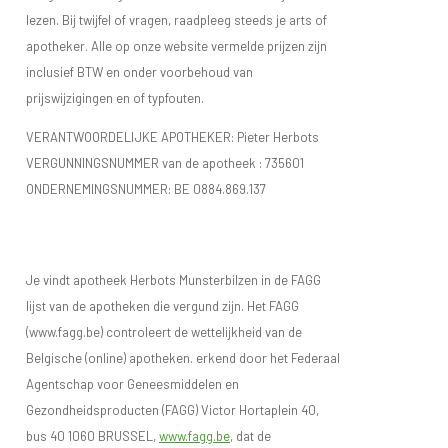
lezen. Bij twijfel of vragen, raadpleeg steeds je arts of
apotheker. Alle op onze website vermelde prijzen zijn
inclusief BTW en onder voorbehoud van
prijswijzigingen en of typfouten.
VERANTWOORDELIJKE APOTHEKER: Pieter Herbots
VERGUNNINGSNUMMER van de apotheek :
735601
ONDERNEMINGSNUMMER:
BE 0884.869.137
Je vindt apotheek Herbots Munsterbilzen in de FAGG
lijst van de apotheken die vergund zijn. Het FAGG
(www.fagg.be) controleert de wettelijkheid van de
Belgische (online) apotheken. erkend door het Federaal
Agentschap voor Geneesmiddelen en
Gezondheidsproducten (FAGG) Victor Hortaplein 40,
bus 40 1060 BRUSSEL,
www.fagg.be
, dat de