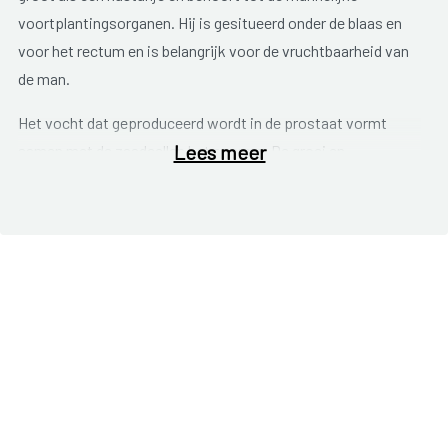
voortplantingsorganen. Hij is gesitueerd onder de blaas en
voor het rectum en is belangrijk voor de vruchtbaarheid van
de man.
Het vocht dat geproduceerd wordt in de prostaat vormt
Lees meer
samen met de zaadcellen het sperma. De groei en
geproduceerde hoeveelheid vocht staan onder invloed van
het mannelijke hormoon
testosteron
. Bij de meeste mannen
groeit de prostaat met de leeftijd, vooral eens de man de
grens van 50 heeft overschreden. Dit is waarschijnlijk te
wijten aan hormonale veranderingen. Door de vergroting
drukt de prostaat nogal eens op de blaas en dit geeft
problemen bij het plassen
. Het fenomeen op zich is geen
prostaatkanker en het betekent evenmin dat mannen met
prostaatvergroting een groter risico lopen om kanker te
ontwikkelen.