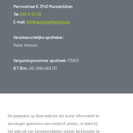
Perronstraat 6, 3740 Munsterbilzen
Tel:
089 41 20 09
E-mail:
info@apotheekherbots.be
Verantwoordelijke apotheker:
Pieter Herbots
Vergunningsnummer apotheek:
735601
B.T.W.nr.:
BE 0884.869.137
De gegevens op deze website zijn louter informatief en
vervangen geenszins een medisch advies. Je dient bij
het gebruik van geneesmiddelen steeds de bijsluiter te