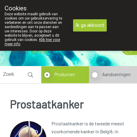
Cookies
089 41 20 09
Deze website maakt gebruik van
cookies om uw gebruikservaring te
verbeteren en om onze diensten en
Ik ga akkoord
aanbiedingen aan te passen aan
uw interesses. Door op deze
website te blijven, accepteert u dit
gebruik van cookies.
Klik hier voor
meer info
.
Vandaag
gesloten
Producten
Aandoeningen
Prostaatkanker
Prostaatkanker is de tweede meest
voorkomende kanker in België, in