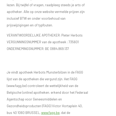
lezen. Bij twijfel of vragen, raadpleeg steeds je arts of
maken afweerstoffen tegen die koemelkeiwitten aan en
apotheker. Alle op onze website vermelde prijzen zijn
deze reactie (=een allergische reactie) veroorzaakt de
inclusief BTW en onder voorbehoud van
ziekteverschijnselen.
prijswijzigingen en of typfouten.
Coeliakie
of
glutenallergie
is ook een voedselallergie. Gluten
VERANTWOORDELIJKE APOTHEKER: Pieter Herbots
komen voor in granen zoals tarwe, spelt, kamut, haver, rogge
VERGUNNINGSNUMMER van de apotheek :
735601
en gerst. Het volgen van een glutenvrij dieet bij deze vorm
ONDERNEMINGSNUMMER:
BE 0884.869.137
van allergie is levensbelangrijk.
De aanpak van voedingsallergie bestaat in het vermijden van
Je vindt apotheek Herbots Munsterbilzen in de FAGG
het voedingsmiddel en zijn afgeleiden
. Dit is niet altijd
lijst van de apotheken die vergund zijn. Het FAGG
gemakkelijk omdat er heel wat voedselallergenen in andere
(www.fagg.be) controleert de wettelijkheid van de
voedingsmiddelen als verborgen ingrediënten aanwezig
Belgische (online) apotheken. erkend door het Federaal
Agentschap voor Geneesmiddelen en
kunnen zijn. In Europa is het wettelijk verplicht om de
Gezondheidsproducten (FAGG) Victor Hortaplein 40,
aanwezigheid van de belangrijkste voedselallergenen op de
bus 40 1060 BRUSSEL,
www.fagg.be
, dat de
verpakking te vermelden. Dit geldt voor glutenbevattende