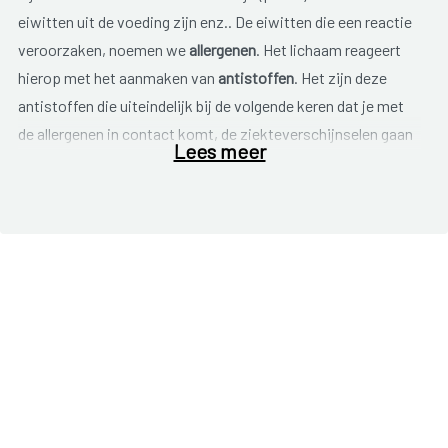
eiwitten uit de voeding zijn enz.. De eiwitten die een reactie
veroorzaken, noemen we
allergenen
. Het lichaam reageert
hierop met het aanmaken van
antistoffen
. Het zijn deze
antistoffen die uiteindelijk bij de volgende keren dat je met
de allergenen in contact komt, de ziekteverschijnselen gaan
Lees meer
veroorzaken.
De
symptomen
van een voedingsallergie kunnen zeer
uiteenlopend zijn. Maag-darmverschijnselen (braken, diarree,
verstopping of misselijkheid) en huidreacties (jeuk, eczeem,
vochtophopingen rond mond en ogen) en combinaties
hiervan komen het meest voor. Er kunnen ook
luchtwegproblemen (piepende ademhaling, kortademigheid,
jeukende en lopende neus of ogen), groeiachterstand of
zelfs zeer ernstige levensbedreigende reacties
(anafylachtische shock) optreden.