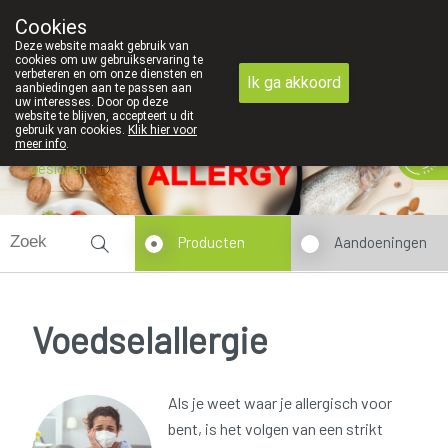
Cookies
089 41 20 09
Deze website maakt gebruik van
cookies om uw gebruikservaring te
verbeteren en om onze diensten en
Ik ga akkoord
aanbiedingen aan te passen aan
uw interesses. Door op deze
website te blijven, accepteert u dit
gebruik van cookies.
Klik hier voor
meer info
.
gesloten
Producten
Aandoeningen
Voedselallergie
Als je weet waar je allergisch voor
bent, is het volgen van een strikt