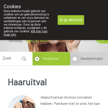
Cookies
089 41 20 09
Deze website maakt gebruik van
cookies om uw gebruikservaring te
verbeteren en om onze diensten en
Ik ga akkoord
aanbiedingen aan te passen aan
uw interesses. Door op deze
website te blijven, accepteert u dit
gebruik van cookies.
Klik hier voor
meer info
.
Vandaag
open tot 18u30
Producten
Aandoeningen
Haaruitval
Haaruitval kan diverse oorzaken
hebben. Panikeer niet te snel, het kan