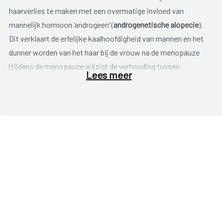
haarverlies te maken met een overmatige invloed van
mannelijk hormoon ‘androgeen’ (
androgenetische alopecie
).
Dit verklaart de erfelijke kaalhoofdigheid van mannen en het
dunner worden van het haar bij de vrouw na de menopauze
(tijdens de menopauze wijzigt de verhouding tussen
Lees meer
vrouwelijk en mannelijk hormoon).
Bij mensen kent haargroei een vrij regelmatig verloop: er
bevinden zich steeds een 60 à 90 % van de haren in de
groeifase en 10 à 20% in de rust- of afbraakfase. Indien we
ervan uitgaan dat op een hoofd 10.000 haren staan en dat
één haar 100 dagen (3 maanden) blijft staan, dan gaan op één
dag gemiddeld 100 haren op natuurlijke wijze verloren. Ook al
is er bij de mens geen sprake van een ruifperiode, toch is er
een zekere seizoensinvloed vast te stellen, met een piek aan
haarverlies rond
augustus-september
.