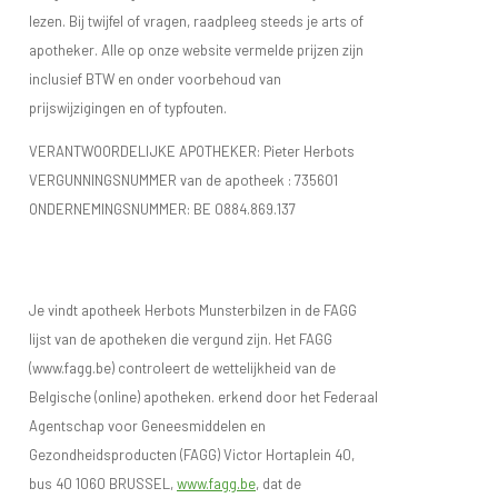
lezen. Bij twijfel of vragen, raadpleeg steeds je arts of
apotheker. Alle op onze website vermelde prijzen zijn
inclusief BTW en onder voorbehoud van
prijswijzigingen en of typfouten.
VERANTWOORDELIJKE APOTHEKER: Pieter Herbots
VERGUNNINGSNUMMER van de apotheek :
735601
ONDERNEMINGSNUMMER:
BE 0884.869.137
Je vindt apotheek Herbots Munsterbilzen in de FAGG
lijst van de apotheken die vergund zijn. Het FAGG
(www.fagg.be) controleert de wettelijkheid van de
Belgische (online) apotheken. erkend door het Federaal
Agentschap voor Geneesmiddelen en
Gezondheidsproducten (FAGG) Victor Hortaplein 40,
bus 40 1060 BRUSSEL,
www.fagg.be
, dat de