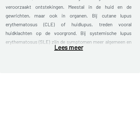
veroorzaakt ontstekingen. Meestal in de huid en de
gewrichten, maar ook in organen. Bij cutane lupus
erythematosus (CLE) of huidlupus, treden vooral
huidklachten op de voorgrond. Bij systemische lupus
erythematosus (SLE) zijn de symptomen meer algemeen en
Lees meer
kunnen ook de organen, zoals hart, nieren en longen
aangetast zijn.
LE kan tot veel verschillende klachten leiden. Deze kunnen
sterk verschillend zijn per patiënt en het verloop van de
ziekte is ook niet bij iedereen even ernstig. Ontstekingen
vlammen zo nu en dan op, maar soms kan het ook lange tijd
rustig zijn en zijn er weinig klachten.
Vaak voorkomende klachten zijn:
Huidklachten