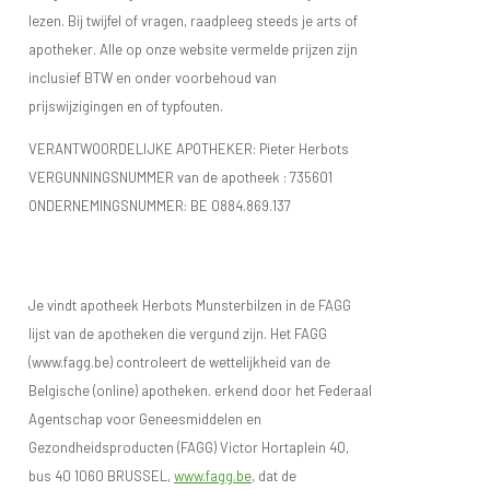
vaker getroffen dan mannen. Genezen is niet mogelijk maar
lezen. Bij twijfel of vragen, raadpleeg steeds je arts of
met medicatie kunnen de klachten wel verlicht worden. De
apotheker. Alle op onze website vermelde prijzen zijn
inclusief BTW en onder voorbehoud van
behandeling kan sterk verschillen afhankelijk van de soort en
prijswijzigingen en of typfouten.
de ernst van de klachten.
VERANTWOORDELIJKE APOTHEKER: Pieter Herbots
Vrouwen met LE die een kinderwens hebben, moeten een
VERGUNNINGSNUMMER van de apotheek :
735601
zwangerschap goed plannen. Voor men zwanger wil worden
ONDERNEMINGSNUMMER:
BE 0884.869.137
zou de aandoening onder controle moeten zijn (medicatie).
Het gebruik van medicatie tijdens de zwangerschap moet
vooraf besproken worden met de reumatoloog en/of
Je vindt apotheek Herbots Munsterbilzen in de FAGG
gynaecoloog. Een goede opvolging is belangrijk. Een
lijst van de apotheken die vergund zijn. Het FAGG
zeldzame aandoening bij pasgeborenen is neonatale lupus.
(www.fagg.be) controleert de wettelijkheid van de
Hierbij geeft een moeder met lupus tijdens de zwangerschap
Belgische (online) apotheken. erkend door het Federaal
bepaalde antistoffen door aan het kind. De baby heeft zelf
Agentschap voor Geneesmiddelen en
geen lupus maar kan wel huidletsels of hartproblemen
Gezondheidsproducten (FAGG) Victor Hortaplein 40,
ontwikkelen.
bus 40 1060 BRUSSEL,
www.fagg.be
, dat de