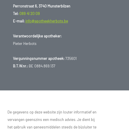
Perronstraat 6, 3740 Munsterbilzen
Tel:
089 41 20 09
E-mail:
info@apotheekherbots.be
Verantwoordelijke apotheker:
Pieter Herbots
Vergunningsnummer apotheek:
735601
B.T.W.nr.:
BE 0884.869.137
De gegevens op deze website zijn louter informatief en
vervangen geenszins een medisch advies. Je dient bij
het gebruik van geneesmiddelen steeds de bijsluiter te