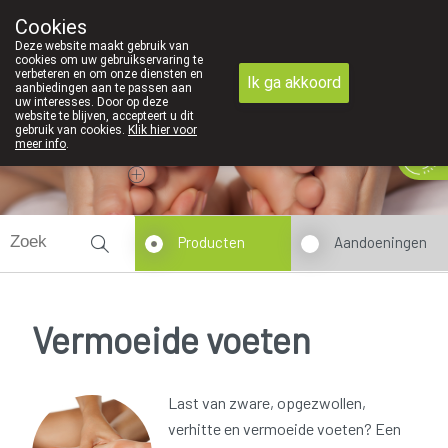
Cookies
089 41 20 09
Deze website maakt gebruik van
cookies om uw gebruikservaring te
verbeteren en om onze diensten en
Ik ga akkoord
aanbiedingen aan te passen aan
uw interesses. Door op deze
website te blijven, accepteert u dit
gebruik van cookies.
Klik hier voor
Vandaag
Nu
gesloten
meer info
.
Producten
Aandoeningen
Vermoeide voeten
Last van zware, opgezwollen,
verhitte en vermoeide voeten? Een