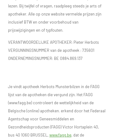
lezen. Bij twijfel of vragen, raadpleeg steeds je arts of
apotheker. Alle op onze website vermelde prijzen zijn
inclusief BTW en onder voorbehoud van
prijswijzigingen en of typfouten.
VERANTWOORDELIJKE APOTHEKER: Pieter Herbots
VERGUNNINGSNUMMER van de apotheek :
735601
ONDERNEMINGSNUMMER:
BE 0884.869.137
Je vindt apotheek Herbots Munsterbilzen in de FAGG
lijst van de apotheken die vergund zijn. Het FAGG
(www.fagg.be) controleert de wettelijkheid van de
Belgische (online) apotheken. erkend door het Federaal
Agentschap voor Geneesmiddelen en
Gezondheidsproducten (FAGG) Victor Hortaplein 40,
bus 40 1060 BRUSSEL,
www.fagg.be
, dat de