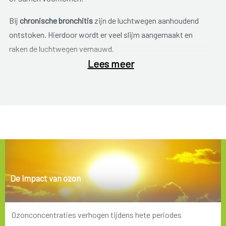
Bij
chronische bronchitis
zijn de luchtwegen aanhoudend
ontstoken. Hierdoor wordt er veel slijm aangemaakt en
raken de luchtwegen vernauwd.
Lees meer
Bij
longemfyseem
zijn de longblaasjes beschadigd en
vergroot. Hierdoor kunnen ze minder zuurstof aan het bloed
afgeven en ontstaat er benauwdheid.
De
belangrijkste klachten
zijn:
hoesten, slijm opgeven;
benauwdheid;
De impact van ozon
brommende en piepende ademhaling;
prikkelbare luchtwegen;
Ozonconcentraties verhogen tijdens hete periodes