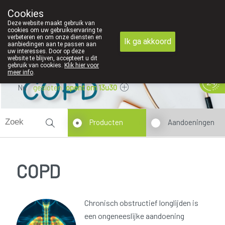
Cookies
089 41 20 09
Deze website maakt gebruik van
cookies om uw gebruikservaring te
verbeteren en om onze diensten en
Ik ga akkoord
aanbiedingen aan te passen aan
uw interesses. Door op deze
website te blijven, accepteert u dit
gebruik van cookies.
Klik hier voor
meer info
.
Nu
gesloten
opent om 13u30
Producten
Aandoeningen
COPD
Chronisch obstructief longlijden is
een ongeneeslijke aandoening