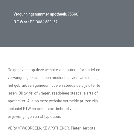
Vergunningsnummer apotheek:
735601
B.T.W.nr.:
BE 0884.869.137
De gegevens op deze website zijn louter informatief en
vervangen geenszins een medisch advies. Je dient bij
het gebruik van geneesmiddelen steeds de bijsluiter te
lezen. Bij twijfel of vragen, raadpleeg steeds je arts of
apotheker. Alle op onze website vermelde prijzen zijn
inclusief BTW en onder voorbehoud van
prijswijzigingen en of typfouten.
VERANTWOORDELIJKE APOTHEKER: Pieter Herbots