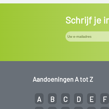
Schrijf je 
Aandoeningen A tot Z
A
B
C
D
E
F