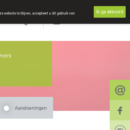
Ik ga akkoord
ebsite te blijven, accepteert u dit gebruik van
Aanmelden
mers
Aandoeningen