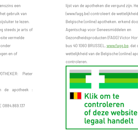
eenszins een
lijst van de apotheken die vergund zijn. H
 het gebruik van
(www.fagg.be) controleert de wettelijkhei
sluiter te lezen.
Belgische (online) apotheken. erkend doo
eg steeds je arts of
Agentschap voor Geneesmiddelen en
bsite vermelde
Gezondheidsproducten (FAGG) Victor Hort
n onder
bus 40 1060 BRUSSEL,
www.fagg.be
, dat 
ngen en of
wettelijkheid van de Belgische (online) 
controleren.
OTHEKER: Pieter
n de apotheek :
E 0884.869.137