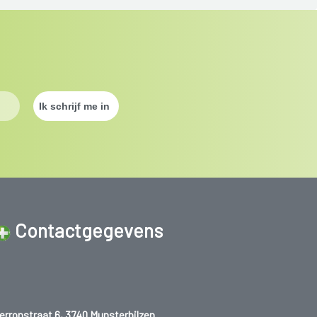
ing schriftelijk bevestigd worden.
ek na de laatste menstruatie
(geteld vanaf de eerste dag van de
abortus enkel plaatsvinden indien het kind geboren zal worden
et leven van de moeder in gevaar is door de zwangerschap.
Contactgegevens
erronstraat 6, 3740 Munsterbilzen