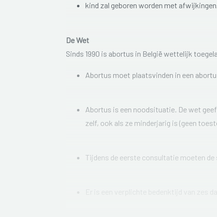
kind zal geboren worden met afwijkingen
De Wet
Sinds 1990 is abortus in België wettelijk toeg
Abortus moet plaatsvinden in een abortu
Abortus is een noodsituatie. De wet gee
zelf, ook als ze minderjarig is (geen toe
Tijdens de eerste consultatie moeten de
Er is een verplichte bedenktijd van zes d