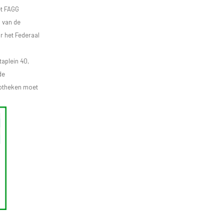
et FAGG
d van de
r het Federaal
aplein 40,
de
apotheken moet