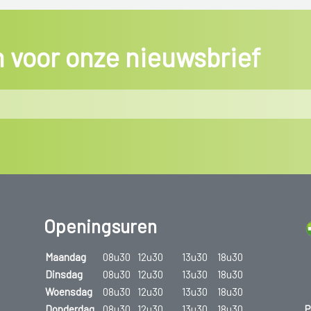
Op de dag van de abortus moet de besliss
in voor onze nieuwsbrief
Abortus is
wettelijk toegelaten tot de 14de we
laatste menstruatie). Na de 14de week mag een 
met een ongeneeslijke aandoening of wanneer h
Openingsuren
Maandag
08u30
12u30
13u30
18u30
Dinsdag
08u30
12u30
13u30
18u30
Woensdag
08u30
12u30
13u30
18u30
P
Donderdag
08u30
12u30
13u30
18u30