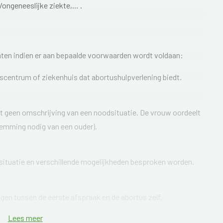
/ongeneeslijke ziekte,… .
elaten indien er aan bepaalde voorwaarden wordt voldaan:
scentrum of ziekenhuis dat abortushulpverlening biedt.
ft geen omschrijving van een noodsituatie. De vrouw oordeelt
stemming nodig van een ouder).
 situatie en verschillende mogelijkheden besproken worden.
agen tussen de eerste afspraak en de abortus zelf.
Lees meer