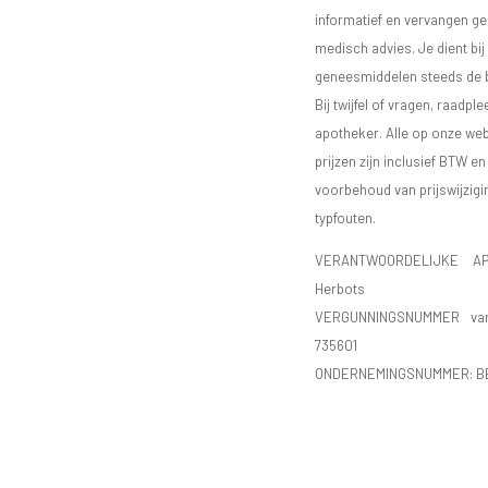
informatief en vervangen g
medisch advies. Je dient bij
geneesmiddelen steeds de bij
Bij twijfel of vragen, raadple
apotheker. Alle op onze we
prijzen zijn inclusief BTW e
voorbehoud van prijswijzigi
typfouten.
VERANTWOORDELIJKE AP
Herbots
VERGUNNINGSNUMMER va
735601
ONDERNEMINGSNUMMER:
B