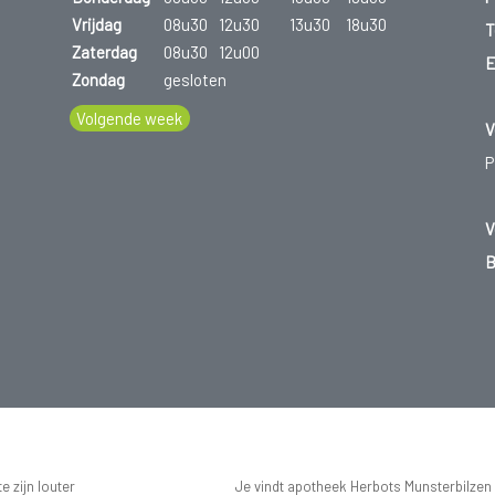
Vrijdag
08u30
12u30
13u30
18u30
T
Zaterdag
08u30
12u00
E
Zondag
gesloten
Volgende week
V
P
V
B
 zijn louter
Je vindt apotheek Herbots Munsterbilzen