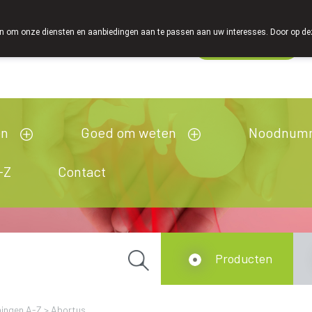
 om onze diensten en aanbiedingen aan te passen aan uw interesses. Door op deze w
Wachtdienst
Vandaag
gesloten
en
Goed om weten
Noodnum
-Z
Contact
Producten
ingen A-Z
>
Abortus