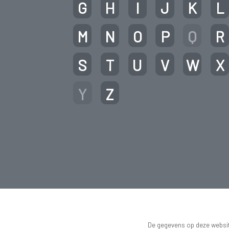
G
H
I
J
K
L
M
N
O
P
Q
R
S
T
U
V
W
X
Y
Z
De gegevens op deze website