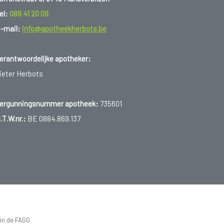
el:
089 41 20 09
-mail:
info@apotheekherbots.be
erantwoordelijke apotheker:
ieter Herbots
ergunningsnummer apotheek:
735601
.T.W.nr.:
BE 0884.869.137
 in de FAGG