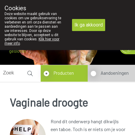
Cookies
089 41 20 09
Deze website maakt gebruik van
cookies om uw gebruikservaring te
verbeteren en om onze diensten en
Ik ga akkoord
aanbiedingen aan te passen aan
uw interesses. Door op deze
website te blijven, accepteert u dit
gebruik van cookies.
Klik hier voor
meer info
.
gesloten
Producten
Aandoeningen
Vaginale droogte
Rond dit onderwerp hangt dikwijls
een taboe. Toch is er niets om je voor