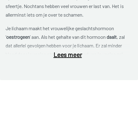
sfeertje. Nochtans hebben veel vrouwen er last van. Het is
allerminst iets om je over te schamen.
Je lichaam maakt het vrouwelijke geslachtshormoon
‘
oestrogeen
’ aan. Als het gehalte van dit hormoon
daalt
, zal
dat allerlei gevolgen hebben voor je lichaam. Er zal minder
Lees meer
bloed door je vagina stromen en de wand van je vagina zal
minder slijm vormen. Hierdoor krijg je last van vaginale
droogte. Het is een typische klacht van de
menopauze
. Maar
ook op jongere leeftijd kun je er last van hebben.
Bijvoorbeeld wanneer je pas bevallen bent, vooral als je
borstvoeding geeft. Soms is
stress
de boosdoener van je
probleem.
Een droge vagina kan verschillende
ongemakken
met zich
meebrengen. We sommen ze even voor je op: