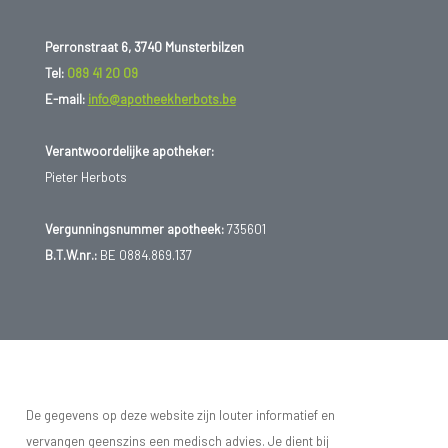
Perronstraat 6, 3740 Munsterbilzen
Tel:
089 41 20 09
E-mail:
info@apotheekherbots.be
Verantwoordelijke apotheker:
Pieter Herbots
Vergunningsnummer apotheek:
735601
B.T.W.nr.:
BE 0884.869.137
De gegevens op deze website zijn louter informatief en
vervangen geenszins een medisch advies. Je dient bij