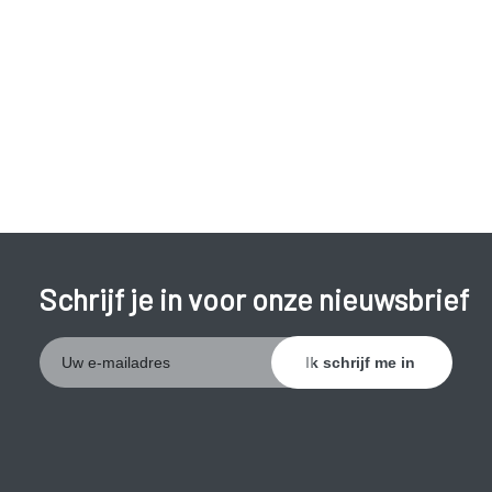
Je voelt pijn bij het vrijen: als je pijn hebt, is het
normaal dat je plezier en zin in het vrijen verdwijnen.
Je seksleven kan er danig onder lijden. Bovendien
raakt de wand van je vagina makkelijker beschadigd als
ze niet vochtig genoeg is. Zo ontstaan er wondjes en
verlies je bloed na het vrijen.
Je krijgt last van jeuk, irritatie of een branderig gevoel.
Als je een tampon inbrengt, voelt dit vervelend aan.
Schrijf je in voor onze nieuwsbrief
Je loopt meer kans op een vaginale infectie: in een
droge vagina kunnen schadelijke bacteriën en
schimmels beter groeien.