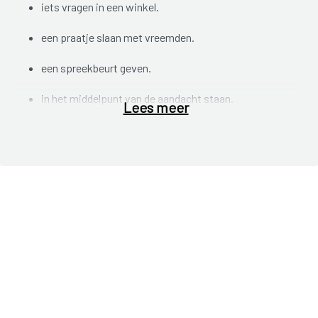
iets vragen in een winkel.
een praatje slaan met vreemden.
een spreekbeurt geven.
in het middelpunt van de aandacht staan.
Lees meer
in een volle kamer binnen komen.
… .
Iedereen kan zich in dergelijke situaties wel eens
ongemakkelijk voelen. Mensen met een sociale
angststoornis zijn in heel veel sociale situaties overdreven
angstig. Er is vooral angst om:
kritiek te krijgen van anderen.
zich ‘vreemd’ te gedragen: