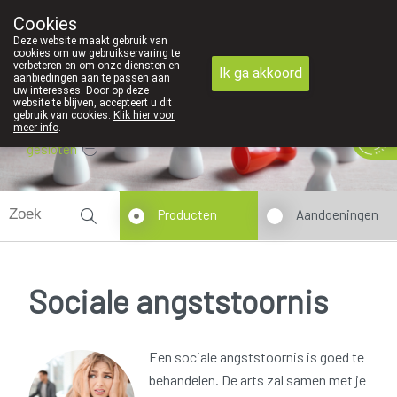
Cookies
089 41 20 09
Deze website maakt gebruik van
cookies om uw gebruikservaring te
verbeteren en om onze diensten en
Ik ga akkoord
aanbiedingen aan te passen aan
uw interesses. Door op deze
website te blijven, accepteert u dit
gebruik van cookies.
Klik hier voor
meer info
.
gesloten
Producten
Aandoeningen
Sociale angststoornis
Een sociale angststoornis is goed te
behandelen. De arts zal samen met je