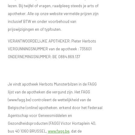
lezen. Bij twijfel of vragen, raadpleeg steeds je arts of
apotheker. Alle op onze website vermelde prijzen zijn
inclusief BTW en onder voorbehoud van
prijswijzigingen en of typfouten.
VERANTWOORDELIJKE APOTHEKER: Pieter Herbots
VERGUNNINGSNUMMER van de apotheek :
735601
ONDERNEMINGSNUMMER:
BE 0884.869.137
Je vindt apotheek Herbots Munsterbilzen in de FAGG
lijst van de apotheken die vergund zijn. Het FAGG
(www.fagg.be) controleert de wettelijkheid van de
Belgische (online) apotheken. erkend door het Federaal
Agentschap voor Geneesmiddelen en
Gezondheidsproducten (FAGG) Victor Hortaplein 40,
bus 40 1060 BRUSSEL,
www.fagg.be
, dat de