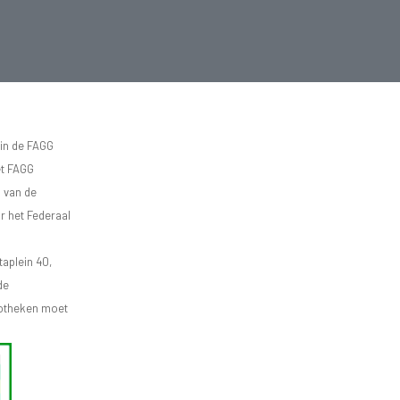
 in de FAGG
et FAGG
d van de
r het Federaal
aplein 40,
de
apotheken moet