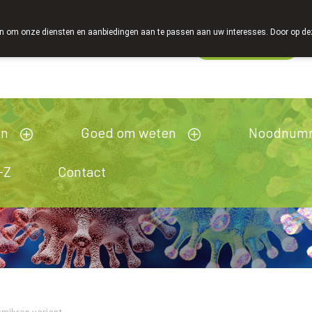
 om onze diensten en aanbiedingen aan te passen aan uw interesses. Door op deze w
Wachtdienst
esloten
en
Goed om weten
Noodnum
-Z
Contact
mikron variant