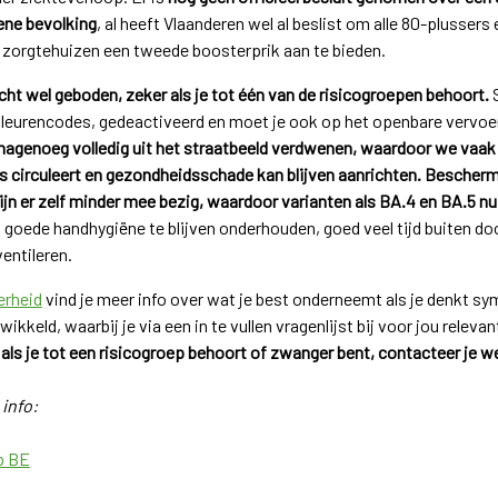
ene bevolking
, al heeft Vlaanderen wel al beslist om alle 80-plusser
zorgtehuizen een tweede boosterprik aan te bieden.
echt wel geboden, zeker als je tot één van de risicogroepen behoort.
S
leurencodes, gedeactiveerd en moet je ook op het openbare verv
agenoeg volledig uit het straatbeeld verdwenen, waardoor we vaak n
ds circuleert en gezondheidsschade kan blijven aanrichten.
Bescherme
jn er zelf minder mee bezig, waardoor varianten als BA.4 en BA.5 nu 
oede handhygiëne te blijven onderhouden, goed veel tijd buiten doo
entileren.
erheid
vind je meer info over wat je best onderneemt als je denkt s
wikkeld, waarbij je via een in te vullen vragenlijst bij voor jou relev
als je tot een risicogroep behoort of zwanger bent, contacteer je wel
info:
p BE