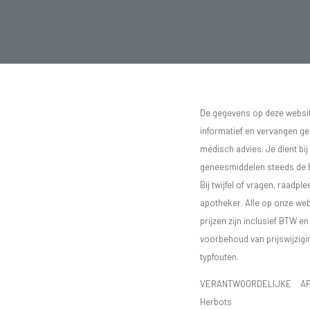
De gegevens op deze website
informatief en vervangen g
medisch advies. Je dient bij
geneesmiddelen steeds de bij
Bij twijfel of vragen, raadple
apotheker. Alle op onze we
prijzen zijn inclusief BTW e
voorbehoud van prijswijzigi
typfouten.
VERANTWOORDELIJKE AP
Herbots