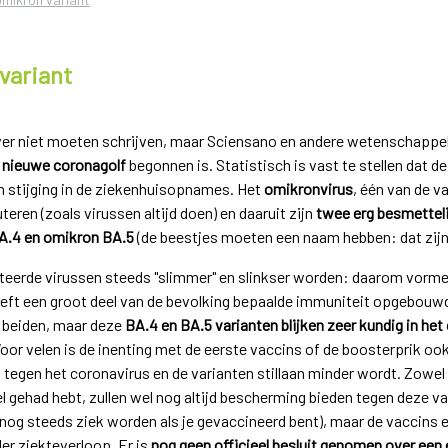
variant
ver niet moeten schrijven, maar Sciensano en andere wetenschappeli
n
nieuwe coronagolf
begonnen is. Statistisch is vast te stellen dat d
n stijging in de ziekenhuisopnames. Het
omikronvirus
, één van de v
uteren (zoals virussen altijd doen) en daaruit zijn
twee erg besmetteli
A.4 en omikron BA.5
(de beestjes moeten een naam hebben: dat zijn
teerde virussen steeds "slimmer" en slinkser worden: daarom vorm
eft een groot deel van de bevolking bepaalde immuniteit opgebouwd,
f beiden, maar deze
BA.4 en BA.5 varianten blijken zeer kundig in het
oor velen is de inenting met de eerste vaccins of de boosterprik ook 
egen het coronavirus en de varianten stillaan minder wordt. Zowel 
l gehad hebt, zullen wel nog altijd bescherming bieden tegen deze va
n nog steeds ziek worden als je gevaccineerd bent), maar de vaccins 
er ziekteverloop. Er is
nog geen officieel besluit genomen over een