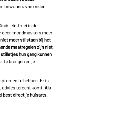
s en bewoners van onder
inds eind mei is de
oer geen mondmaskers meer
iet meer stilstaan bij het
nde maatregelen zijn niet
stilletjes hun gang kunnen
r te brengen en je
ymptomen te hebben. Er is
ant advies terecht komt.
Als
 best direct je huisarts.