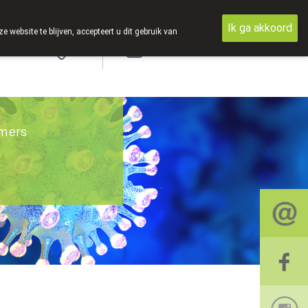
Ik ga akkoord
ebsite te blijven, accepteert u dit gebruik van
Aanmelden
mers