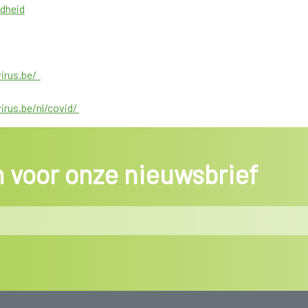
dheid
irus.be/
irus.be/nl/covid/
in voor onze nieuwsbrief