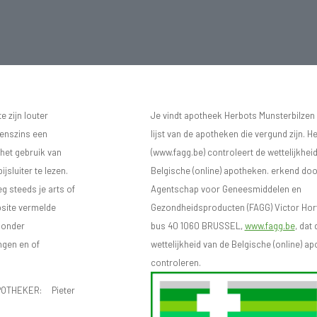
 zijn louter
Je vindt apotheek Herbots Munsterbilzen
eenszins een
lijst van de apotheken die vergund zijn. H
 het gebruik van
(www.fagg.be) controleert de wettelijkhei
sluiter te lezen.
Belgische (online) apotheken. erkend doo
eg steeds je arts of
Agentschap voor Geneesmiddelen en
bsite vermelde
Gezondheidsproducten (FAGG) Victor Hort
n onder
bus 40 1060 BRUSSEL,
www.fagg.be
, dat 
ngen en of
wettelijkheid van de Belgische (online) 
controleren.
OTHEKER: Pieter