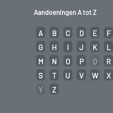
Aandoeningen A tot Z
A
B
C
D
E
F
G
H
I
J
K
L
M
N
O
P
Q
R
S
T
U
V
W
X
Y
Z