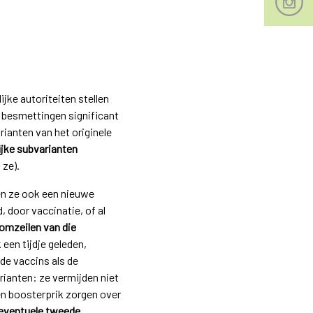
jke autoriteiten stellen
e besmettingen significant
arianten van het originele
jke subvarianten
 ze).
en ze ook een nieuwe
 door vaccinatie, of al
 omzeilen van die
een tijdje geleden,
de vaccins als de
rianten: ze vermijden niet
en boosterprik zorgen over
 eventuele tweede