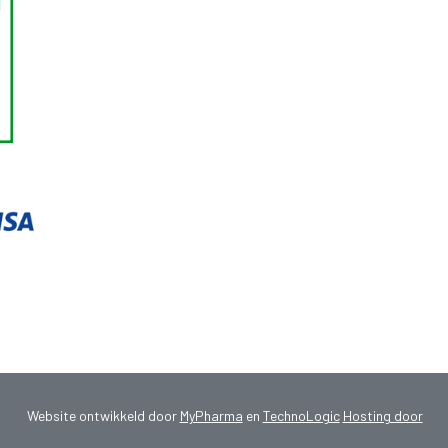
Website ontwikkeld door
MyPharma
en
TechnoLogic
Hosting door