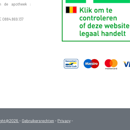
n de apotheek :
E 0884.869.137
ight@2026
-
Gebruikersrechten
-
Privacy
-