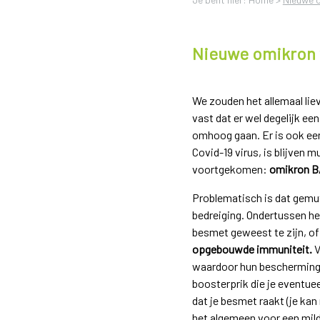
Nieuwe omikron 
We zouden het allemaal lie
vast dat er wel degelijk ee
omhoog gaan. Er is ook ee
Covid-19 virus, is blijven m
voortgekomen:
omikron B
Problematisch is dat gemu
bedreiging. Ondertussen he
besmet geweest te zijn, o
opgebouwde immuniteit.
V
waardoor hun bescherming t
boosterprik die je eventuee
dat je besmet raakt (je ka
het algemeen voor een mild