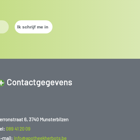
Contactgegevens
erronstraat 6, 3740 Munsterbilzen
el:
089 41 20 09
-mail:
info@apotheekherbots.be