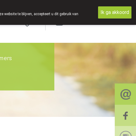
Ik ga akkoord
ebsite te blijven, accepteert u dit gebruik van
Aanmelden
mers