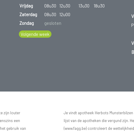
Vrijdag
08u30
12u30
13u30
18u30
Zaterdag
08u30
12u00
V
Zondag
gesloten
P
Volgende week
V
B
 zijn louter
Je vindt apotheek Herbots Munsterbilzen
eenszins een
lijst van de apotheken die vergund zijn. H
 het gebruik van
(www.fagg.be) controleert de wettelijkhei