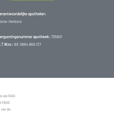
erantwoordelijke apotheker:
ieter Herbots
ergunningsnummer apotheek:
735601
.T.W.nr.:
BE 0884.869.137
 in de FAGG
et FAGG
d van de