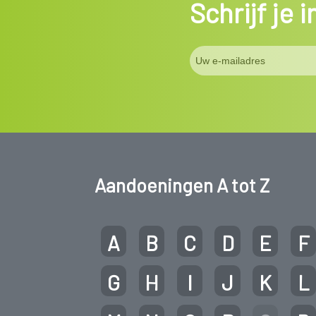
Schrijf je 
Aandoeningen A tot Z
A
B
C
D
E
F
G
H
I
J
K
L