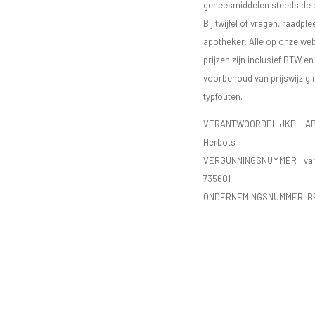
geneesmiddelen steeds de bij
Bij twijfel of vragen, raadple
apotheker. Alle op onze we
prijzen zijn inclusief BTW e
voorbehoud van prijswijzigi
typfouten.
VERANTWOORDELIJKE AP
Herbots
VERGUNNINGSNUMMER va
735601
ONDERNEMINGSNUMMER:
B