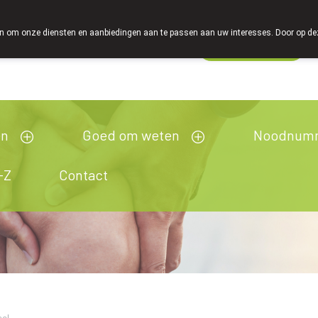
 om onze diensten en aanbiedingen aan te passen aan uw interesses. Door op deze w
Wachtdienst
Vandaag
Nu
gesloten
en
Goed om weten
Noodnum
-Z
Contact
sel