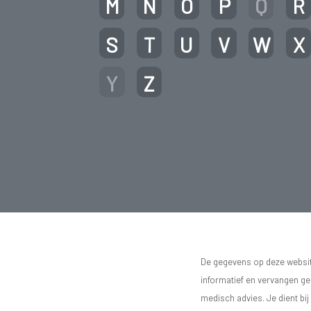
M
N
O
P
Q
R
S
T
U
V
W
X
Y
Z
De gegevens op deze website
informatief en vervangen g
medisch advies. Je dient bij