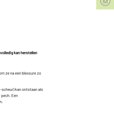
olledig kan herstellen
om ze na een blessure zo
 -scheur) kan ontstaan als
r pech. Een
n.