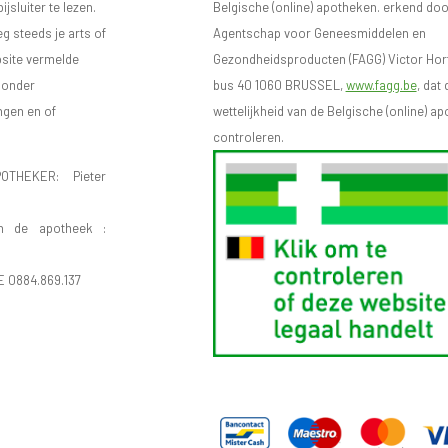
sluiter te lezen.
Belgische (online) apotheken. erkend doo
eg steeds je arts of
Agentschap voor Geneesmiddelen en
bsite vermelde
Gezondheidsproducten (FAGG) Victor Hort
n onder
bus 40 1060 BRUSSEL,
www.fagg.be
, dat 
ngen en of
wettelijkheid van de Belgische (online) 
controleren.
OTHEKER: Pieter
n de apotheek :
E 0884.869.137