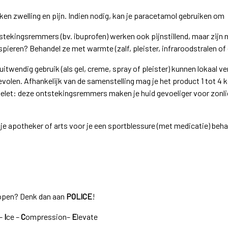
en zwelling en pijn. Indien nodig, kan je paracetamol gebruiken om
tstekingsremmers (bv. ibuprofen) werken ook pijnstillend, maar zijn ni
pieren? Behandel ze met warmte (zalf, pleister, infraroodstralen of
wendig gebruik (als gel, creme, spray of pleister) kunnen lokaal ver
bevolen. Afhankelijk van de samenstelling mag je het product 1 tot 4 
gelet: deze ontstekingsremmers maken je huid gevoeliger voor zonlic
 je apotheker of arts voor je een sportblessure (met medicatie) beha
lopen? Denk dan aan
POLICE
!
 –
I
ce –
C
ompression–
E
levate