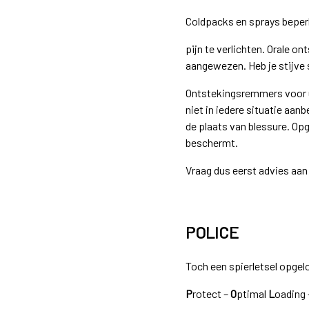
Coldpacks en sprays beperk
pijn te verlichten. Orale on
aangewezen. Heb je stijve s
Ontstekingsremmers voor uit
niet in iedere situatie aan
de plaats van blessure. Op
beschermt.
Vraag dus eerst advies aan
POLICE
Toch een spierletsel opge
P
rotect –
O
ptimal
L
oading