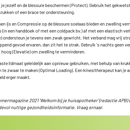
 je jezelf en de blessure beschermen (Protect). Gebruik het gekwet
krukken of een brace ter ondersteuning.
en Ijs en Compressie op de blessure soelaas bieden en zwelling ver
 (in een handdoek of met een coldpack bv.) af met een elastisch ver
 ondersteun je tevens een zwak gewricht. Het verband mag vrij strak
ppend gevoel ervaren, dan zit het te strak. Gebruik 's nachts geen ve
 hoog (Elevatie) om zwelling te verminderen.
laste lidmaat geleidelijk aan opnieuw gebruiken, met behulp van kru
n te zwaar te maken (Optimal Loading). Een kinesitherapeut kan je a
eld erger maakt.
 zomermagazine 2021 'Welkom bij je huisapotheker' (redactie APB) da
devol nuttige gezondheidsinformatie. Vraag ernaar.