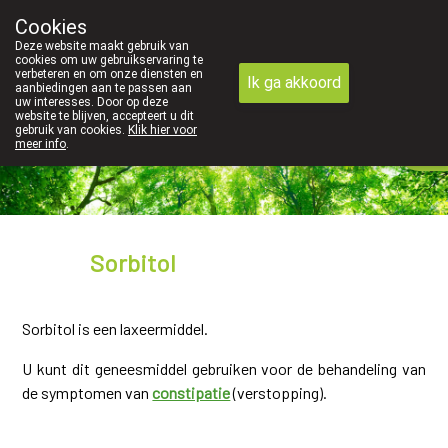
Cookies
089 41 20 09
Deze website maakt gebruik van
cookies om uw gebruikservaring te
verbeteren en om onze diensten en
Ik ga akkoord
aanbiedingen aan te passen aan
uw interesses. Door op deze
website te blijven, accepteert u dit
gebruik van cookies.
Klik hier voor
meer info
.
gesloten
Sorbitol
Sorbitol is een laxeermiddel.
U kunt dit geneesmiddel gebruiken voor de behandeling van
de symptomen van
constipatie
(verstopping).