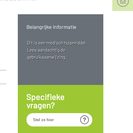
Belangrijke informatie
Dit is een medisch hulpmiddel.
Lees aandachtig de
gebruiksaanwijzing.
Specifieke
vragen?