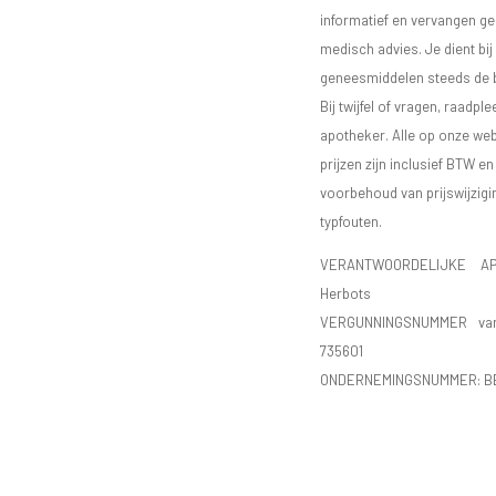
informatief en vervangen g
medisch advies. Je dient bij
geneesmiddelen steeds de bij
Bij twijfel of vragen, raadple
apotheker. Alle op onze we
prijzen zijn inclusief BTW e
voorbehoud van prijswijzigi
typfouten.
VERANTWOORDELIJKE AP
Herbots
VERGUNNINGSNUMMER va
735601
ONDERNEMINGSNUMMER:
B