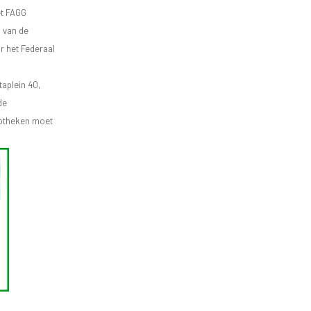
et FAGG
d van de
r het Federaal
aplein 40,
de
apotheken moet