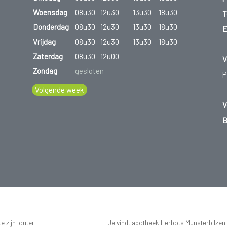
Woensdag
08u30
12u30
13u30
18u30
T
Donderdag
08u30
12u30
13u30
18u30
E
Vrijdag
08u30
12u30
13u30
18u30
Zaterdag
08u30
12u00
V
Zondag
gesloten
P
Volgende week
V
B
 zijn louter
Je vindt apotheek Herbots Munsterbilzen