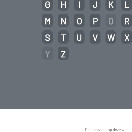
G
H
I
J
K
L
M
N
O
P
Q
R
S
T
U
V
W
X
Y
Z
De gegevens op deze website