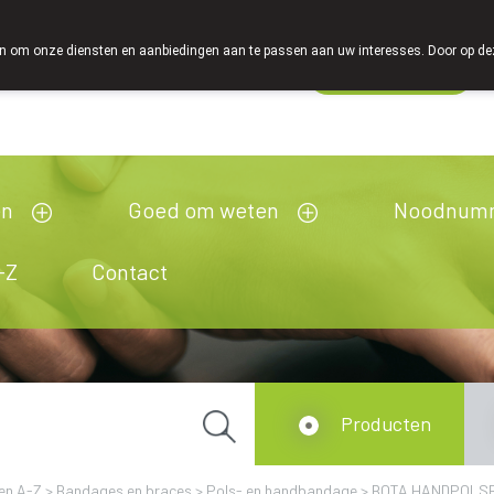
 om onze diensten en aanbiedingen aan te passen aan uw interesses. Door op deze w
Wachtdienst
Vandaag
open tot 18u30
en
Goed om weten
Noodnum
-Z
Contact
Producten
en A-Z
>
Bandages en braces
>
Pols- en handbandage
>
BOTA HANDPOLSBA