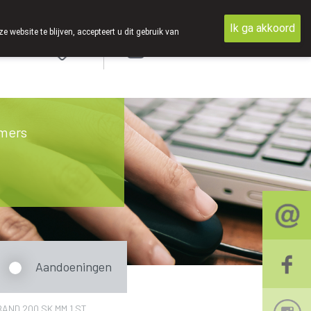
Ik ga akkoord
ebsite te blijven, accepteert u dit gebruik van
Aanmelden
mers
Aandoeningen
ND 200 SK MM 1 ST