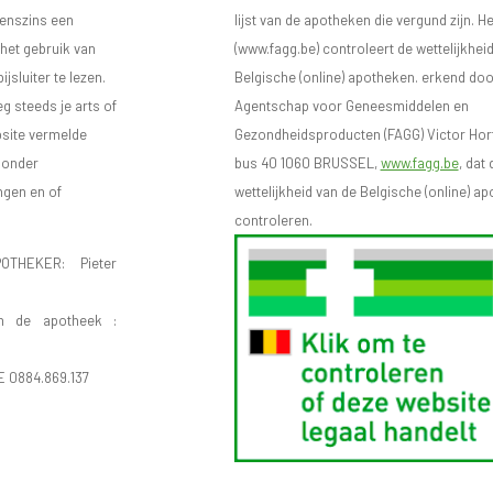
eenszins een
lijst van de apotheken die vergund zijn. H
 het gebruik van
(www.fagg.be) controleert de wettelijkhei
sluiter te lezen.
Belgische (online) apotheken. erkend doo
eg steeds je arts of
Agentschap voor Geneesmiddelen en
bsite vermelde
Gezondheidsproducten (FAGG) Victor Hort
n onder
bus 40 1060 BRUSSEL,
www.fagg.be
, dat 
ngen en of
wettelijkheid van de Belgische (online) 
controleren.
OTHEKER: Pieter
n de apotheek :
E 0884.869.137