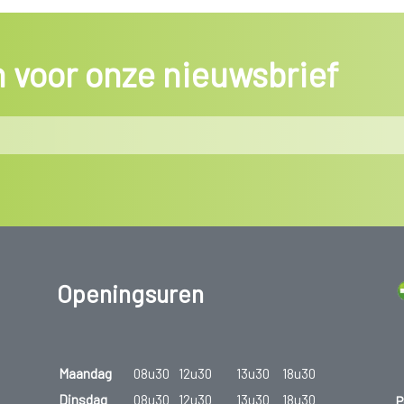
in voor onze nieuwsbrief
Openingsuren
Maandag
08u30
12u30
13u30
18u30
Dinsdag
08u30
12u30
13u30
18u30
P