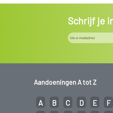
Schrijf je 
Aandoeningen A tot Z
A
B
C
D
E
F