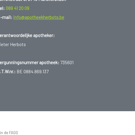
el:
089 41 20 09
-mail:
info@apotheekherbots.be
erantwoordelijke apotheker:
ieter Herbots
ergunningsnummer apotheek:
735601
.T.W.nr.:
BE 0884.869.137
 in de FAGG