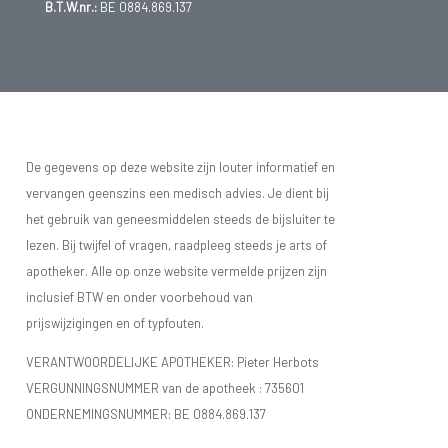
B.T.W.nr.:
BE 0884.869.137
De gegevens op deze website zijn louter informatief en
vervangen geenszins een medisch advies. Je dient bij
het gebruik van geneesmiddelen steeds de bijsluiter te
lezen. Bij twijfel of vragen, raadpleeg steeds je arts of
apotheker. Alle op onze website vermelde prijzen zijn
inclusief BTW en onder voorbehoud van
prijswijzigingen en of typfouten.
VERANTWOORDELIJKE APOTHEKER: Pieter Herbots
VERGUNNINGSNUMMER van de apotheek :
735601
ONDERNEMINGSNUMMER:
BE 0884.869.137