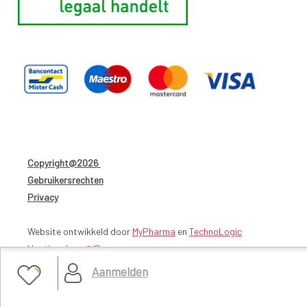
Copyright@2026
-
Gebruikersrechten
-
Privacy
-
Website ontwikkeld door
MyPharma
en
TechnoLogic
Hosting door @iPower
Aanmelden