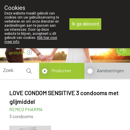
Cookies
089 41 20 09
Deze website maakt gebruik van
cookies om uw gebruikservaring te
verbeteren en om onze diensten en
Ik ga akkoord
aanbiedingen aan te passen aan
uw interesses. Door op deze
website te blijven, accepteert u dit
gebruik van cookies.
Klik hier voor
meer info
.
gesloten
Producten
Aandoeningen
LOVE CONDOM SENSITIVE 3 condooms met
glijmiddel
REMED PHARMA
3 condooms