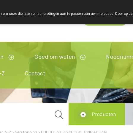
 om onze diensten en aanbiedingen aan te passen aan uw interesses. Door op deze w
Wachtdienst
Vandaag
Nu
gesloten
en
Goed om weten
Noodnum
-Z
Contact
Producten
en A-Z
>
Verstopping
>
DULCOLAX BISACODYL 5 MG 40 TABL