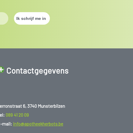
Contactgegevens
erronstraat 6, 3740 Munsterbilzen
el:
089 41 20 09
-mail:
info@apotheekherbots.be