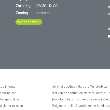
Zaterdag
08u30
12u00
V
Zondag
gesloten
P
Volgende week
V
B
 zijn louter
Je vindt apotheek Herbots Munsterbilzen
eenszins een
lijst van de apotheken die vergund zijn. H
 het gebruik van
(www.fagg.be) controleert de wettelijkhei
sluiter te lezen.
Belgische (online) apotheken. erkend doo