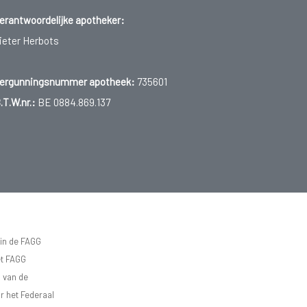
erantwoordelijke apotheker:
ieter Herbots
ergunningsnummer apotheek:
735601
.T.W.nr.:
BE 0884.869.137
 in de FAGG
et FAGG
d van de
r het Federaal