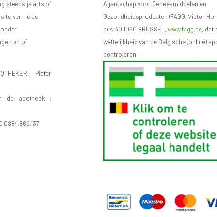
eg steeds je arts of
Agentschap voor Geneesmiddelen en
bsite vermelde
Gezondheidsproducten (FAGG) Victor Hort
n onder
bus 40 1060 BRUSSEL,
www.fagg.be
, dat 
ngen en of
wettelijkheid van de Belgische (online) 
controleren.
OTHEKER: Pieter
n de apotheek :
E 0884.869.137