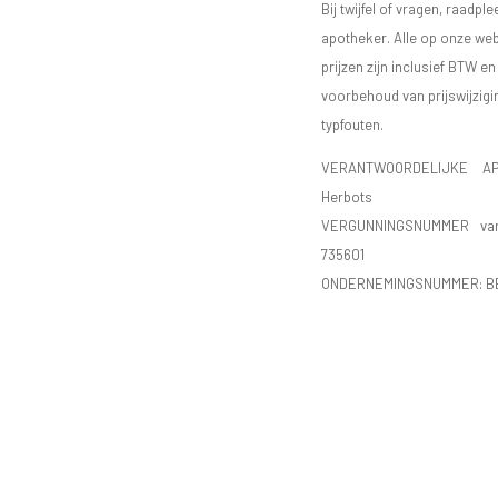
Bij twijfel of vragen, raadple
apotheker. Alle op onze we
prijzen zijn inclusief BTW e
voorbehoud van prijswijzigi
typfouten.
VERANTWOORDELIJKE AP
Herbots
VERGUNNINGSNUMMER va
735601
ONDERNEMINGSNUMMER:
B