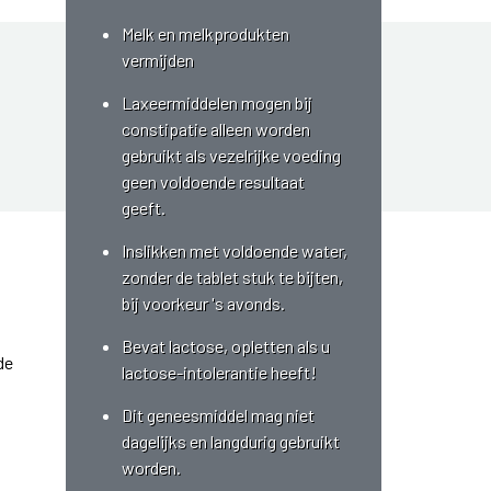
Melk en melkprodukten
vermijden
Laxeermiddelen mogen bij
constipatie alleen worden
gebruikt als vezelrijke voeding
geen voldoende resultaat
geeft.
Inslikken met voldoende water,
zonder de tablet stuk te bijten,
bij voorkeur 's avonds.
Bevat lactose, opletten als u
de
lactose-intolerantie heeft!
Dit geneesmiddel mag niet
dagelijks en langdurig gebruikt
worden.