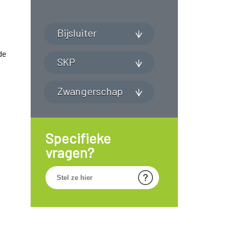
Bijsluiter
de
SKP
Zwangerschap
Specifieke
vragen?