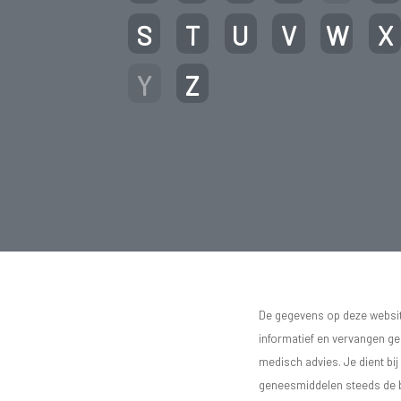
S
T
U
V
W
X
Y
Z
De gegevens op deze website
informatief en vervangen g
medisch advies. Je dient bij
geneesmiddelen steeds de bij