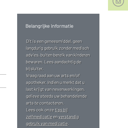
Belangrijke informatie
Dit is een geneesmiddel, geen
langdurig gebruik zonder medisch
advies, buiten bereik van kinderen
bewaren. Lees aandachtig de
bijsluiter.
Vraag raad aan uw arts en/of
apotheker. Indien u merkt dat u
last krijgt van nevenwerkingen,
gelieve steeds uw behandelende
arts te contacteren.
Lees ook onze
tips bij
zelfmedicatie
en
verstandig
gebruik van medicatie
.