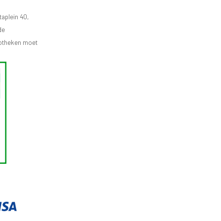
aplein 40,
de
apotheken moet