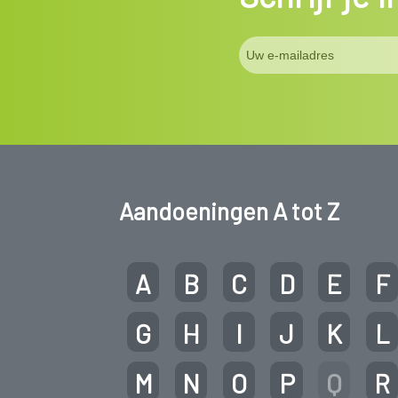
Aandoeningen A tot Z
A
B
C
D
E
F
G
H
I
J
K
L
M
N
O
P
Q
R