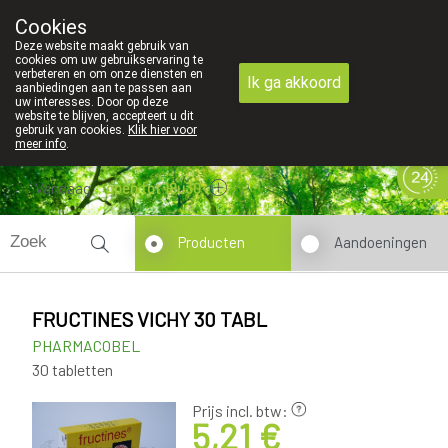
Cookies
089 41 20 09
Deze website maakt gebruik van
cookies om uw gebruikservaring te
verbeteren en om onze diensten en
Ik ga akkoord
aanbiedingen aan te passen aan
uw interesses. Door op deze
website te blijven, accepteert u dit
gebruik van cookies.
Klik hier voor
meer info
.
Vandaag
open tot 18u30
Producten
Aandoeningen
FRUCTINES VICHY 30 TABL
PHARMACOBEL
30 tabletten
Prijs incl. btw:
5,21 €