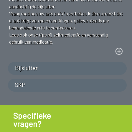
aandachtig de bijsluiter.
Vraag raad aan uw arts en/of apotheker. Indien u merkt dat
u last krijgt van nevenwerkingen, gelieve steeds uw
behandelende arts te contacteren.
Lees ook onze
tips bij zelfmedicatie
en
verstandig
gebruik van medicatie
.
Bijsluiter
SKP
Specifieke
vragen?