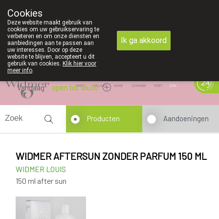
Cookies
089 41 20 09
Deze website maakt gebruik van
cookies om uw gebruikservaring te
verbeteren en om onze diensten en
Ik ga akkoord
aanbiedingen aan te passen aan
uw interesses. Door op deze
website te blijven, accepteert u dit
gebruik van cookies.
Klik hier voor
meer info
.
Vandaag
open tot 18u30
Producten
Aandoeningen
WIDMER AFTERSUN ZONDER PARFUM 150 ML
WIDMER LOUIS
150 ml after sun