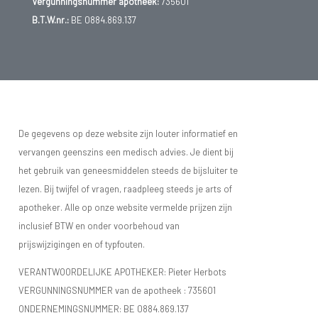
Vergunningsnummer apotheek:
735601
B.T.W.nr.:
BE 0884.869.137
De gegevens op deze website zijn louter informatief en
vervangen geenszins een medisch advies. Je dient bij
het gebruik van geneesmiddelen steeds de bijsluiter te
lezen. Bij twijfel of vragen, raadpleeg steeds je arts of
apotheker. Alle op onze website vermelde prijzen zijn
inclusief BTW en onder voorbehoud van
prijswijzigingen en of typfouten.
VERANTWOORDELIJKE APOTHEKER: Pieter Herbots
VERGUNNINGSNUMMER van de apotheek :
735601
ONDERNEMINGSNUMMER:
BE 0884.869.137