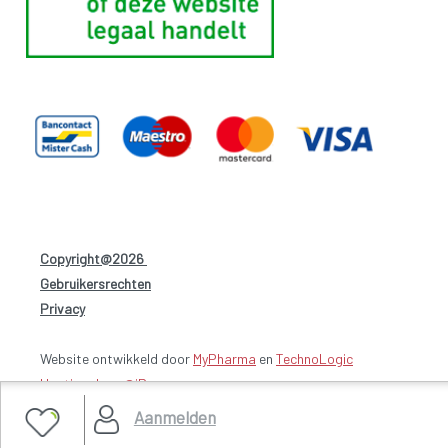
Copyright@2026
-
Gebruikersrechten
-
Privacy
-
Website ontwikkeld door
MyPharma
en
TechnoLogic
Hosting door @iPower
Aanmelden