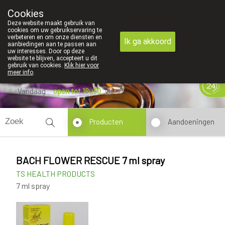
Cookies
089 41 20 09
Deze website maakt gebruik van
cookies om uw gebruikservaring te
verbeteren en om onze diensten en
Ik ga akkoord
aanbiedingen aan te passen aan
uw interesses. Door op deze
website te blijven, accepteert u dit
gebruik van cookies.
Klik hier voor
meer info
.
Vandaag
open tot 18u30
Producten
Aandoeningen
BACH FLOWER RESCUE 7 ml spray
TS HEALTH PRODUCTS
7 ml spray