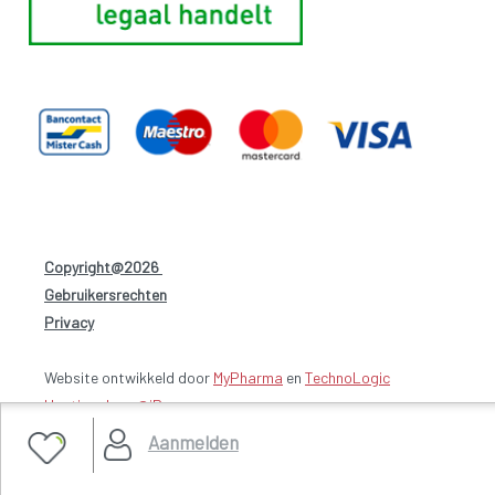
Copyright@2026
-
Gebruikersrechten
-
Privacy
-
Website ontwikkeld door
MyPharma
en
TechnoLogic
Hosting door @iPower
Aanmelden