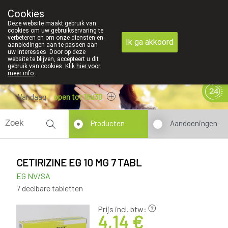
Cookies
089 41 20 09
Deze website maakt gebruik van
cookies om uw gebruikservaring te
verbeteren en om onze diensten en
Ik ga akkoord
aanbiedingen aan te passen aan
uw interesses. Door op deze
website te blijven, accepteert u dit
gebruik van cookies.
Klik hier voor
meer info
.
Vandaag
open tot 18u30
Producten
Aandoeningen
CETIRIZINE EG 10 MG 7 TABL
EG NV/SA
7 deelbare tabletten
Prijs incl. btw:
4,14 €