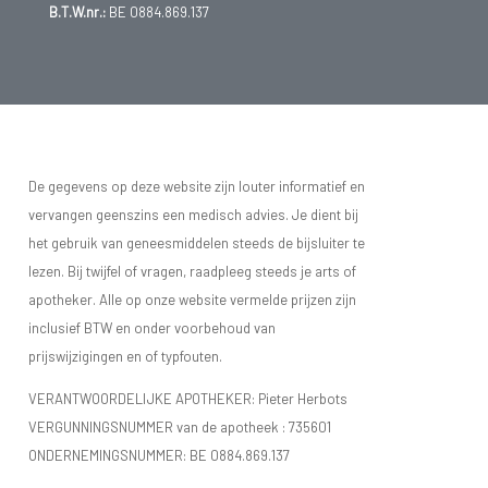
B.T.W.nr.:
BE 0884.869.137
De gegevens op deze website zijn louter informatief en
vervangen geenszins een medisch advies. Je dient bij
het gebruik van geneesmiddelen steeds de bijsluiter te
lezen. Bij twijfel of vragen, raadpleeg steeds je arts of
apotheker. Alle op onze website vermelde prijzen zijn
inclusief BTW en onder voorbehoud van
prijswijzigingen en of typfouten.
VERANTWOORDELIJKE APOTHEKER: Pieter Herbots
VERGUNNINGSNUMMER van de apotheek :
735601
ONDERNEMINGSNUMMER:
BE 0884.869.137