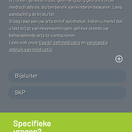
medisch advies, buiten bereik van kinderen bewaren. Lees
aandachtig de bijsluiter.
Vraag raad aan uw arts en/of apotheker. Indien u merkt dat
u last krijgt van nevenwerkingen, gelieve steeds uw
behandelende arts te contacteren.
Lees ook onze
tips bij zelfmedicatie
en
verstandig
gebruik van medicatie
.
Bijsluiter
SKP
Specifieke
vragen?