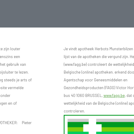
 zijn louter
Je vindt apotheek Herbots Munsterbilzen
eenszins een
lijst van de apotheken die vergund zijn. H
 het gebruik van
(www.fagg.be) controleert de wettelijkhei
sluiter te lezen.
Belgische (online) apotheken. erkend doo
eg steeds je arts of
Agentschap voor Geneesmiddelen en
bsite vermelde
Gezondheidsproducten (FAGG) Victor Hort
n onder
bus 40 1060 BRUSSEL,
www.fagg.be
, dat 
ngen en of
wettelijkheid van de Belgische (online) 
controleren.
OTHEKER: Pieter