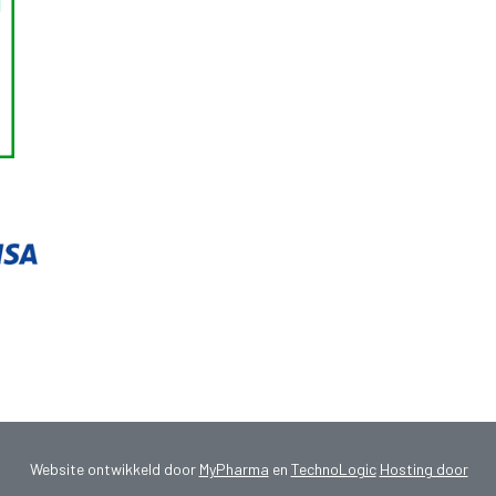
Website ontwikkeld door
MyPharma
en
TechnoLogic
Hosting door