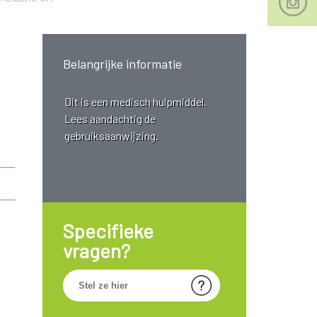
Belangrijke informatie
Dit is een medisch hulpmiddel.
Lees aandachtig de
gebruiksaanwijzing.
Specifieke
vragen?