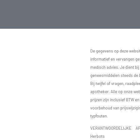
De gegevens op deze website
informatief en vervangen g
medisch advies. Je dient bij
geneesmiddelen steeds de bij
Bij twijfel of vragen, raadple
apotheker. Alle op onze we
prijzen zijn inclusief BTW e
voorbehoud van prijswijzigi
typfouten.
VERANTWOORDELIJKE AP
Herbots