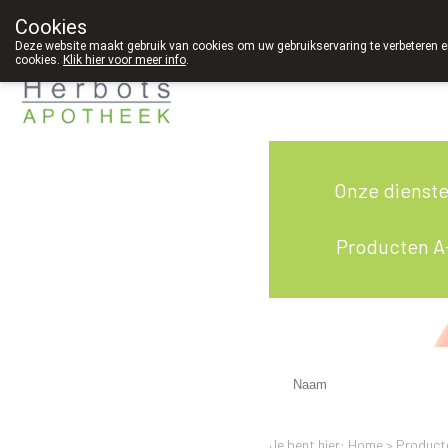
Cookies
089 41 20 09
Deze website maakt gebruik van cookies om uw gebruikservaring te verbeteren en
cookies.
Klik hier voor meer info
.
g
Onze dienst
Producten A
Je bent hier: Home >
Product