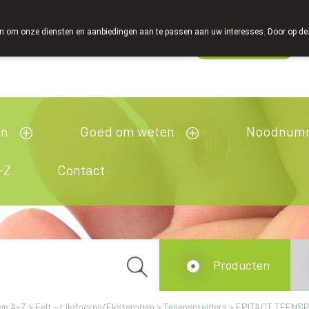
 om onze diensten en aanbiedingen aan te passen aan uw interesses. Door op deze w
Wachtdienst
esloten
en
Goed om weten
Noodnum
-Z
Contact
Producten
en A-Z
>
Eelt - Likdoorns/Eksterogen
>
Tenenspreiders
>
EPITACT TEENSP