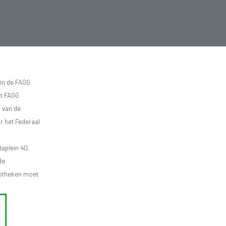
 in de FAGG
et FAGG
d van de
r het Federaal
aplein 40,
de
apotheken moet