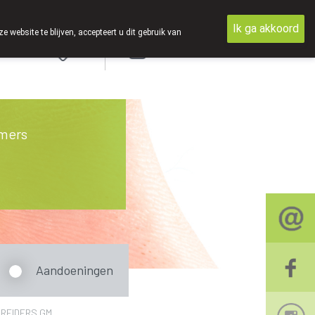
Ik ga akkoord
ebsite te blijven, accepteert u dit gebruik van
Aanmelden
mers
Aandoeningen
REIDERS GM