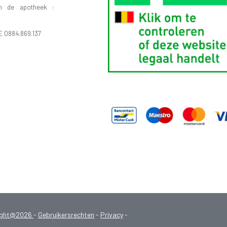
n de apotheek :
E 0884.869.137
ight@2026
-
Gebruikersrechten
-
Privacy
-