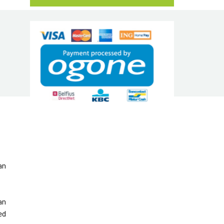
an
an
ed