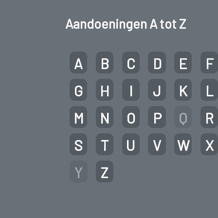
Aandoeningen A tot Z
A
B
C
D
E
F
G
H
I
J
K
L
M
N
O
P
Q
R
S
T
U
V
W
X
Y
Z