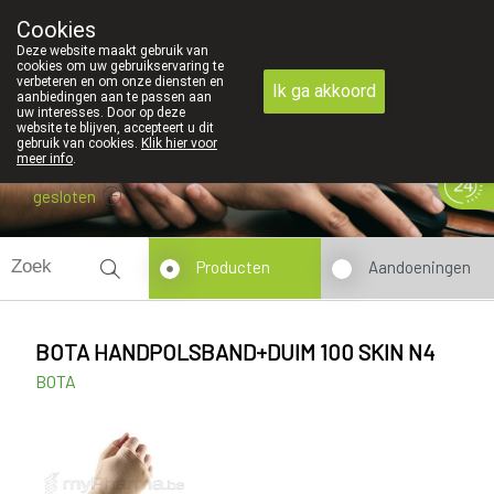
Cookies
089 41 20 09
Deze website maakt gebruik van
cookies om uw gebruikservaring te
verbeteren en om onze diensten en
Ik ga akkoord
aanbiedingen aan te passen aan
uw interesses. Door op deze
website te blijven, accepteert u dit
gebruik van cookies.
Klik hier voor
meer info
.
gesloten
Producten
Aandoeningen
BOTA HANDPOLSBAND+DUIM 100 SKIN N4
BOTA