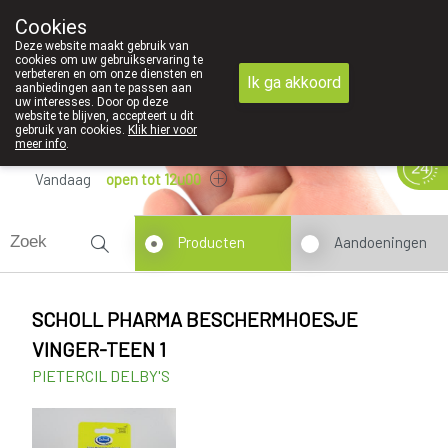
Cookies
089 41 20 09
Deze website maakt gebruik van
cookies om uw gebruikservaring te
verbeteren en om onze diensten en
Ik ga akkoord
aanbiedingen aan te passen aan
uw interesses. Door op deze
website te blijven, accepteert u dit
gebruik van cookies.
Klik hier voor
meer info
.
Vandaag
open tot 12u00
Producten
Aandoeningen
SCHOLL PHARMA BESCHERMHOESJE
VINGER-TEEN 1
PIETERCIL DELBY'S