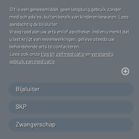
Dit is een geneesmiddel, geen langdurig gebruik zonder
medisch advies, buiten bereik van kinderen bewaren. Lees
aandachtig de bijsluiter.
Vraag raad aan uw arts en/of apotheker. Indien u merkt dat
u last krijgt van nevenwerkingen, gelieve steeds uw
behandelende arts te contacteren.
Lees ook onze
tips bij zelfmedicatie
en
verstandig
gebruik van medicatie
.
Bijsluiter
SKP
Zwangerschap