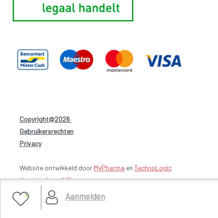
Copyright@2026
-
Gebruikersrechten
-
Privacy
-
Website ontwikkeld door
MyPharma
en
TechnoLogic
Hosting door @iPower
Aanmelden