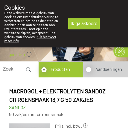
Cookies
089 41 20 09
Deze website maakt gebruik van
cookies om uw gebruikservaring te
verbeteren en om onze diensten en
Ik ga akkoord
aanbiedingen aan te passen aan
uw interesses. Door op deze
website te blijven, accepteert u dit
gebruik van cookies.
Klik hier voor
meer info
.
gesloten
Producten
Aandoeningen
MACROGOL + ELEKTROLYTEN SANDOZ
CITROENSMAAK 13,7 G 50 ZAKJES
SANDOZ
50 zakjes met citroensmaak
Prijs incl. btw: