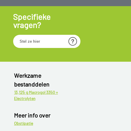
Specifieke
vragen?
Werkzame
bestanddelen
13,125 g Macrogol 3350 +
Electrolyten
Meer info over
Obstipatie