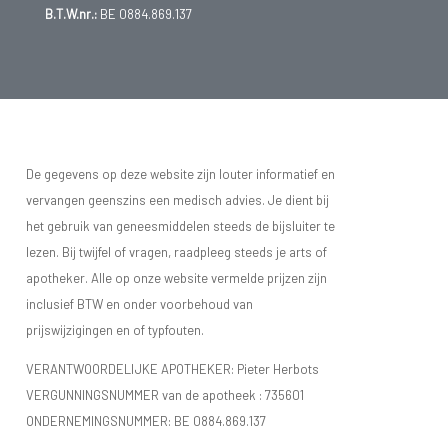
B.T.W.nr.:
BE 0884.869.137
De gegevens op deze website zijn louter informatief en
vervangen geenszins een medisch advies. Je dient bij
het gebruik van geneesmiddelen steeds de bijsluiter te
lezen. Bij twijfel of vragen, raadpleeg steeds je arts of
apotheker. Alle op onze website vermelde prijzen zijn
inclusief BTW en onder voorbehoud van
prijswijzigingen en of typfouten.
VERANTWOORDELIJKE APOTHEKER: Pieter Herbots
VERGUNNINGSNUMMER van de apotheek :
735601
ONDERNEMINGSNUMMER:
BE 0884.869.137