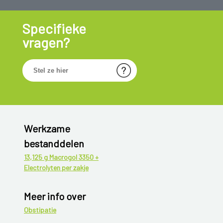
Specifieke
vragen?
Werkzame
bestanddelen
13,125 g Macrogol 3350 +
Electrolyten per zakje
Meer info over
Obstipatie