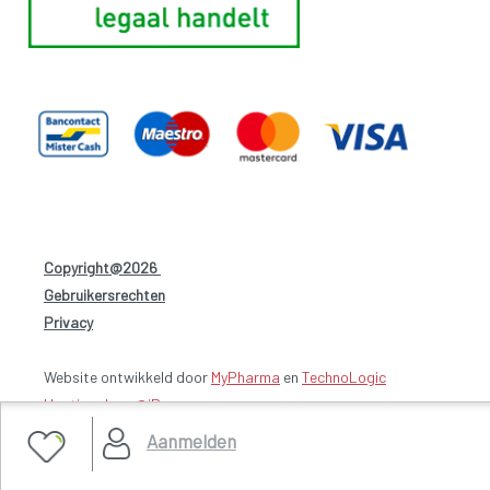
Copyright@2026
-
Gebruikersrechten
-
Privacy
-
Website ontwikkeld door
MyPharma
en
TechnoLogic
Hosting door @iPower
Aanmelden