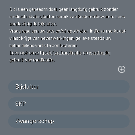
Dit is een geneesmiddel, geen langdurig gebruik zonder
medisch advies, buiten bereik van kinderen bewaren. Lees
aandachtig de bijsluiter.
Vraag raad aan uw arts en/of apotheker. Indien u merkt dat
u last krijgt van nevenwerkingen, gelieve steeds uw
behandelende arts te contacteren.
Lees ook onze
tips bij zelfmedicatie
en
verstandig
gebruik van medicatie
.
Bijsluiter
SKP
Zwangerschap