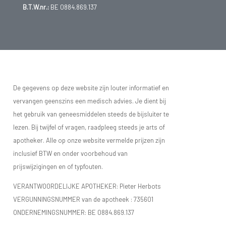
B.T.W.nr.:
BE 0884.869.137
De gegevens op deze website zijn louter informatief en
vervangen geenszins een medisch advies. Je dient bij
het gebruik van geneesmiddelen steeds de bijsluiter te
lezen. Bij twijfel of vragen, raadpleeg steeds je arts of
apotheker. Alle op onze website vermelde prijzen zijn
inclusief BTW en onder voorbehoud van
prijswijzigingen en of typfouten.
VERANTWOORDELIJKE APOTHEKER: Pieter Herbots
VERGUNNINGSNUMMER van de apotheek :
735601
ONDERNEMINGSNUMMER:
BE 0884.869.137