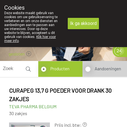
Cookies
089 41 20 09
Deze website maakt gebruik van
cookies om uw gebruikservaring te
verbeteren en om onze diensten en
Ik ga akkoord
aanbiedingen aan te passen aan
uw interesses. Door op deze
website te blijven, accepteert u dit
gebruik van cookies.
Klik hier voor
meer info
.
gesloten
Producten
Aandoeningen
CURAPEG 13,7 G POEDER VOOR DRANK 30
ZAKJES
TEVA PHARMA BELGIUM
30 zakjes
Prijs incl. btw: