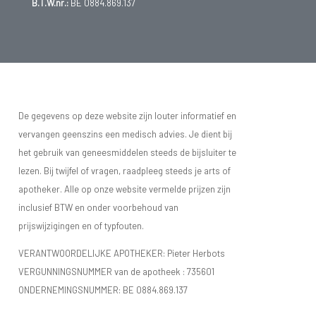
B.T.W.nr.:
BE 0884.869.137
De gegevens op deze website zijn louter informatief en
vervangen geenszins een medisch advies. Je dient bij
het gebruik van geneesmiddelen steeds de bijsluiter te
lezen. Bij twijfel of vragen, raadpleeg steeds je arts of
apotheker. Alle op onze website vermelde prijzen zijn
inclusief BTW en onder voorbehoud van
prijswijzigingen en of typfouten.
VERANTWOORDELIJKE APOTHEKER: Pieter Herbots
VERGUNNINGSNUMMER van de apotheek :
735601
ONDERNEMINGSNUMMER:
BE 0884.869.137