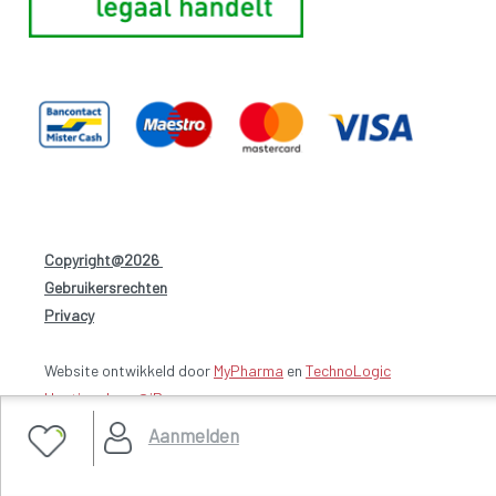
Copyright@2026
-
Gebruikersrechten
-
Privacy
-
Website ontwikkeld door
MyPharma
en
TechnoLogic
Hosting door @iPower
Aanmelden