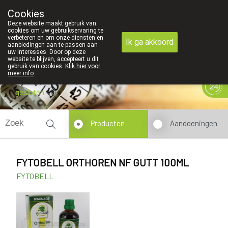
Cookies
089 41 20 09
Deze website maakt gebruik van
cookies om uw gebruikservaring te
verbeteren en om onze diensten en
Ik ga akkoord
aanbiedingen aan te passen aan
uw interesses. Door op deze
website te blijven, accepteert u dit
gebruik van cookies.
Klik hier voor
meer info
.
gesloten
Producten
Aandoeningen
FYTOBELL ORTHOREN NF GUTT 100ML
FYTOBELL