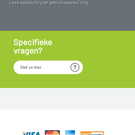
Lees aandachtig de gebruiksaanwijzing.
Specifieke
vragen?