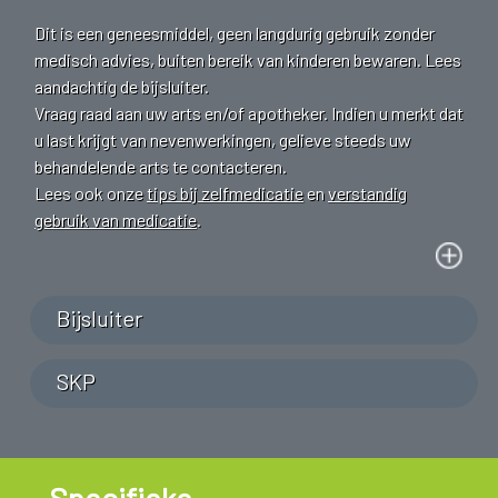
Dit is een geneesmiddel, geen langdurig gebruik zonder
medisch advies, buiten bereik van kinderen bewaren. Lees
aandachtig de bijsluiter.
Vraag raad aan uw arts en/of apotheker. Indien u merkt dat
u last krijgt van nevenwerkingen, gelieve steeds uw
behandelende arts te contacteren.
Lees ook onze
tips bij zelfmedicatie
en
verstandig
gebruik van medicatie
.
Bijsluiter
SKP