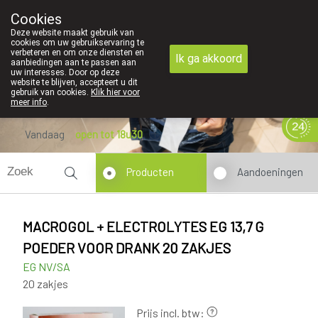
Cookies
089 41 20 09
Deze website maakt gebruik van
cookies om uw gebruikservaring te
verbeteren en om onze diensten en
Ik ga akkoord
aanbiedingen aan te passen aan
uw interesses. Door op deze
website te blijven, accepteert u dit
gebruik van cookies.
Klik hier voor
meer info
.
Vandaag
open tot 18u30
Producten
Aandoeningen
MACROGOL + ELECTROLYTES EG 13,7 G
POEDER VOOR DRANK 20 ZAKJES
EG NV/SA
20 zakjes
Prijs incl. btw: