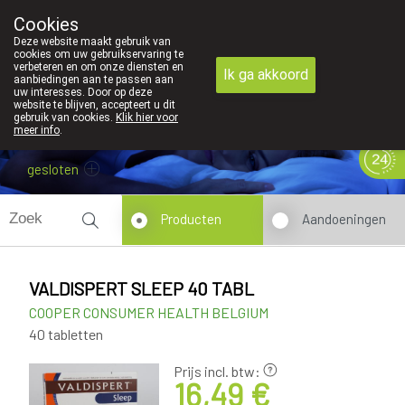
Cookies
089 41 20 09
Deze website maakt gebruik van
cookies om uw gebruikservaring te
verbeteren en om onze diensten en
Ik ga akkoord
aanbiedingen aan te passen aan
uw interesses. Door op deze
website te blijven, accepteert u dit
gebruik van cookies.
Klik hier voor
meer info
.
gesloten
Producten
Aandoeningen
VALDISPERT SLEEP 40 TABL
COOPER CONSUMER HEALTH BELGIUM
40 tabletten
Prijs incl. btw:
16,49 €