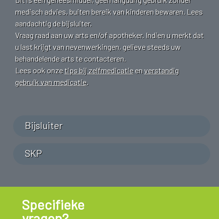
medisch advies, buiten bereik van kinderen bewaren. Lees
aandachtig de bijsluiter.
Vraag raad aan uw arts en/of apotheker. Indien u merkt dat
u last krijgt van nevenwerkingen, gelieve steeds uw
behandelende arts te contacteren.
Lees ook onze
tips bij zelfmedicatie
en
verstandig
gebruik van medicatie
.
Bijsluiter
SKP
Specifieke
vragen?