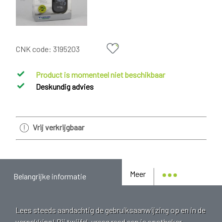
CNK code:
3195203
Product is momenteel niet beschikbaar
Deskundig advies
Vrij verkrijgbaar
Meer
Belangrijke informatie
Lees steeds aandachtig de gebruiksaanwijzing op en in de
verpakking! Bij twijfel, vraag raad aan je apotheker