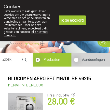
Cookies
089 41 20 09
Deze website maakt gebruik van
cookies om uw gebruikservaring te
verbeteren en om onze diensten en
Ik ga akkoord
aanbiedingen aan te passen aan
uw interesses. Door op deze
website te blijven, accepteert u dit
gebruik van cookies.
Klik hier voor
meer info
.
Vandaag
gesloten
Producten
Aandoeningen
GLUCOMEN AERO SET MG/DL BE 46215
MENARINI BENELUX
Prijs incl. btw:
28,00 €