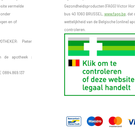
bsite vermelde
Gezondheidsproducten (FAGG) Victor Hort
n onder
bus 40 1060 BRUSSEL,
www.fagg.be
, dat 
ngen en of
wettelijkheid van de Belgische (online) 
controleren.
OTHEKER: Pieter
n de apotheek :
E 0884.869.137