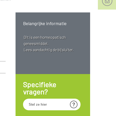
Belangrijke informatie
Dit is een homeopatisch
geneesmiddel.
Lees aandachtig de bijsluiter.
Specifieke
vragen?