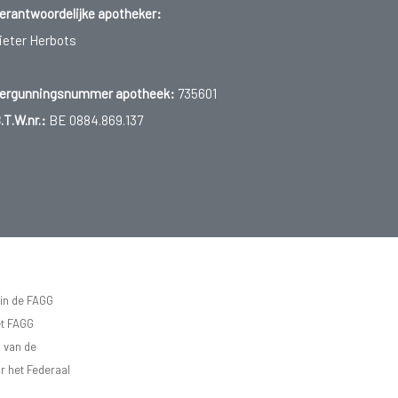
erantwoordelijke apotheker:
ieter Herbots
ergunningsnummer apotheek:
735601
.T.W.nr.:
BE 0884.869.137
 in de FAGG
et FAGG
d van de
r het Federaal