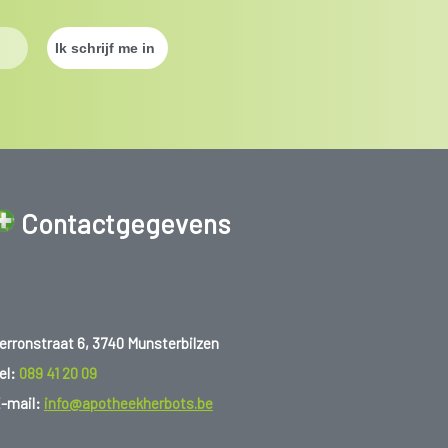
Contactgegevens
erronstraat 6, 3740 Munsterbilzen
el:
089 41 20 09
-mail:
info@apotheekherbots.be