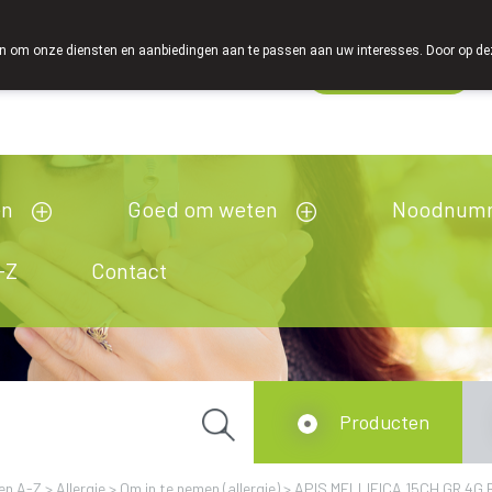
 om onze diensten en aanbiedingen aan te passen aan uw interesses. Door op deze w
Wachtdienst
Vandaag
open tot 18u30
en
Goed om weten
Noodnum
-Z
Contact
Producten
en A-Z
>
Allergie
>
Om in te nemen (allergie)
>
APIS MELLIFICA 15CH GR 4G 