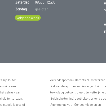
Zaterdag
08u30
12u00
V
Zondag
gesloten
P
Volgende week
V
B
 zijn louter
Je vindt apotheek Herbots Munsterbilzen
eenszins een
lijst van de apotheken die vergund zijn. H
 het gebruik van
(www.fagg.be) controleert de wettelijkhei
sluiter te lezen.
Belgische (online) apotheken. erkend doo
eg steeds je arts of
Agentschap voor Geneesmiddelen en