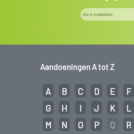
Aandoeningen A tot Z
A
B
C
D
E
F
G
H
I
J
K
L
M
N
O
P
Q
R