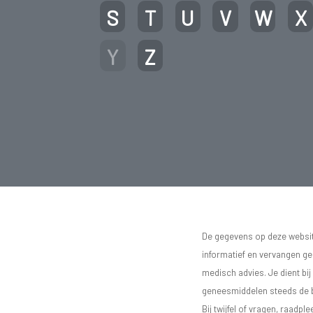
S
T
U
V
W
X
Y
Z
De gegevens op deze website
informatief en vervangen g
medisch advies. Je dient bij
geneesmiddelen steeds de bij
Bij twijfel of vragen, raadple