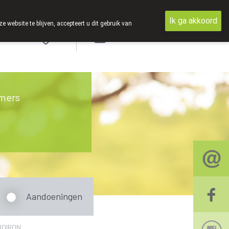
Ik ga akkoord
ebsite te blijven, accepteert u dit gebruik van
Aanmelden
mers
Aandoeningen
BOIRON