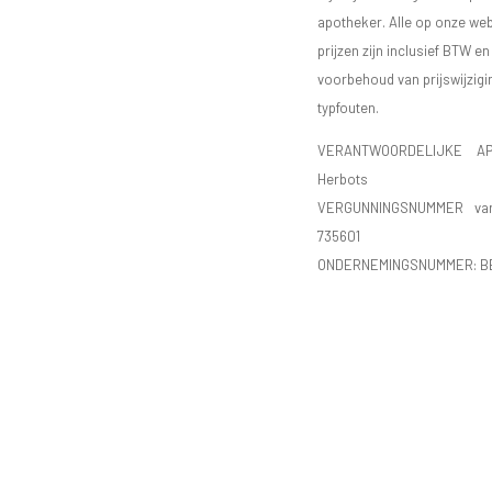
apotheker. Alle op onze we
prijzen zijn inclusief BTW e
voorbehoud van prijswijzigi
typfouten.
VERANTWOORDELIJKE AP
Herbots
VERGUNNINGSNUMMER va
735601
ONDERNEMINGSNUMMER:
B