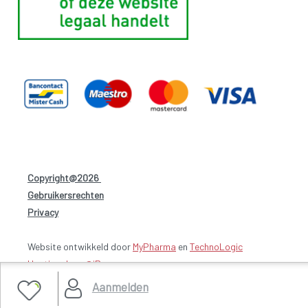
Copyright@2026
-
Gebruikersrechten
-
Privacy
-
Website ontwikkeld door
MyPharma
en
TechnoLogic
Hosting door @iPower
Aanmelden