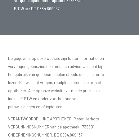
Vergunningsnummer apotheek:
735601
B.T.W.nr.:
BE 0884.869.137
De gegevens op deze website zijn louter informatief en
vervangen geenszins een medisch advies. Je dient bij
het gebruik van geneesmiddelen steeds de bijsluiter te
lezen. Bij twijfel of vragen, raadpleeg steeds je arts of
apotheker. Alle op onze website vermelde prijzen zijn
inclusief BTW en onder voorbehoud van
prijswijzigingen en of typfouten.
VERANTWOORDELIJKE APOTHEKER: Pieter Herbots
VERGUNNINGSNUMMER van de apotheek :
735601
ONDERNEMINGSNUMMER:
BE 0884.869.137