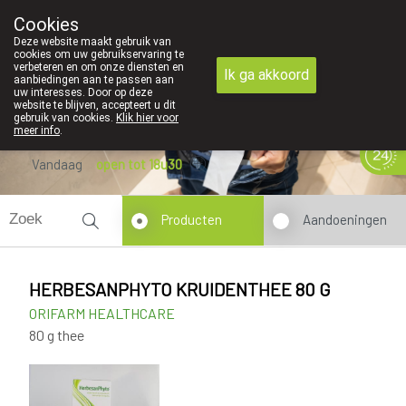
Cookies
089 41 20 09
Deze website maakt gebruik van
cookies om uw gebruikservaring te
verbeteren en om onze diensten en
Ik ga akkoord
aanbiedingen aan te passen aan
uw interesses. Door op deze
website te blijven, accepteert u dit
gebruik van cookies.
Klik hier voor
meer info
.
Vandaag
open tot 18u30
Producten
Aandoeningen
HERBESANPHYTO KRUIDENTHEE 80 G
ORIFARM HEALTHCARE
80 g thee