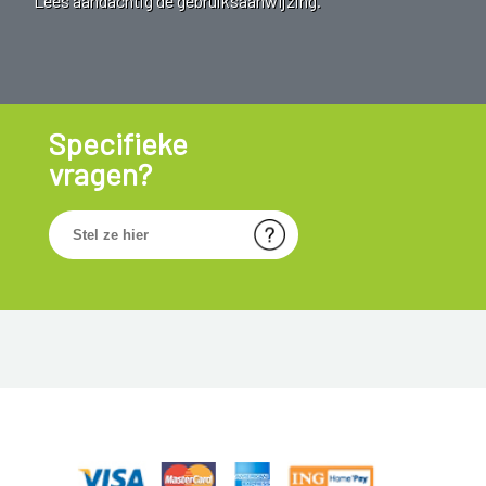
Lees aandachtig de gebruiksaanwijzing.
Specifieke
vragen?