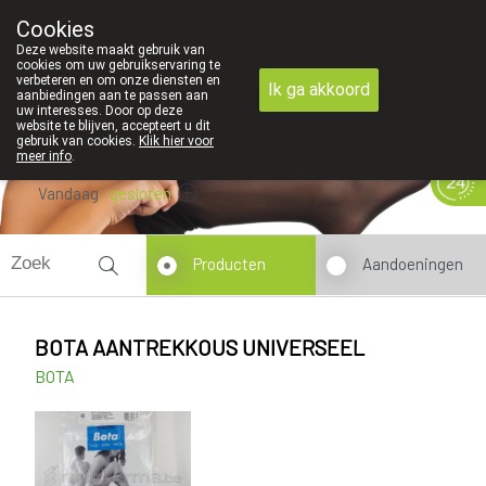
Cookies
089 41 20 09
Deze website maakt gebruik van
cookies om uw gebruikservaring te
verbeteren en om onze diensten en
Ik ga akkoord
aanbiedingen aan te passen aan
uw interesses. Door op deze
website te blijven, accepteert u dit
gebruik van cookies.
Klik hier voor
meer info
.
Vandaag
gesloten
Producten
Aandoeningen
BOTA AANTREKKOUS UNIVERSEEL
BOTA