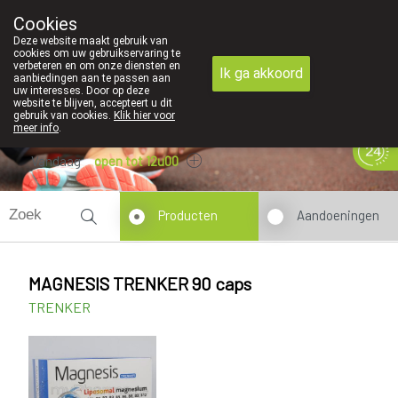
Cookies
089 41 20 09
Deze website maakt gebruik van
cookies om uw gebruikservaring te
verbeteren en om onze diensten en
Ik ga akkoord
aanbiedingen aan te passen aan
uw interesses. Door op deze
website te blijven, accepteert u dit
gebruik van cookies.
Klik hier voor
meer info
.
Vandaag
open tot 12u00
Producten
Aandoeningen
MAGNESIS TRENKER 90 caps
TRENKER