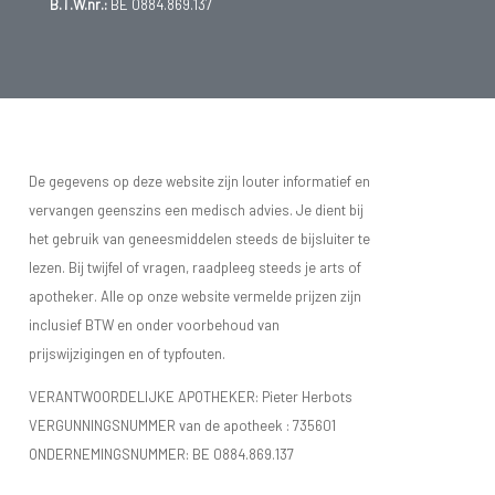
B.T.W.nr.:
BE 0884.869.137
De gegevens op deze website zijn louter informatief en
vervangen geenszins een medisch advies. Je dient bij
het gebruik van geneesmiddelen steeds de bijsluiter te
lezen. Bij twijfel of vragen, raadpleeg steeds je arts of
apotheker. Alle op onze website vermelde prijzen zijn
inclusief BTW en onder voorbehoud van
prijswijzigingen en of typfouten.
VERANTWOORDELIJKE APOTHEKER: Pieter Herbots
VERGUNNINGSNUMMER van de apotheek :
735601
ONDERNEMINGSNUMMER:
BE 0884.869.137