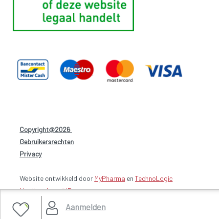
Copyright@2026
-
Gebruikersrechten
-
Privacy
-
Website ontwikkeld door
MyPharma
en
TechnoLogic
Hosting door @iPower
Aanmelden