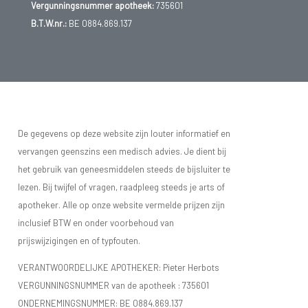
Vergunningsnummer apotheek:
735601
B.T.W.nr.:
BE 0884.869.137
De gegevens op deze website zijn louter informatief en
vervangen geenszins een medisch advies. Je dient bij
het gebruik van geneesmiddelen steeds de bijsluiter te
lezen. Bij twijfel of vragen, raadpleeg steeds je arts of
apotheker. Alle op onze website vermelde prijzen zijn
inclusief BTW en onder voorbehoud van
prijswijzigingen en of typfouten.
VERANTWOORDELIJKE APOTHEKER: Pieter Herbots
VERGUNNINGSNUMMER van de apotheek :
735601
ONDERNEMINGSNUMMER:
BE 0884.869.137