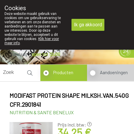
Cookies
089 41 20 09
Deze website maakt gebruik van
cookies om uw gebruikservaring te
verbeteren en om onze diensten en
Ik ga akkoord
aanbiedingen aan te passen aan
uw interesses. Door op deze
website te blijven, accepteert u dit
gebruik van cookies.
Klik hier voor
meer info
.
Vandaag
open tot 12u00
Producten
Aandoeningen
MODIFAST PROTEIN SHAPE MILKSH.VAN.540G
CFR.2901841
NUTRITION & SANTE BENELUX
Prijs incl. btw:
34,25 €