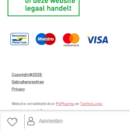
Copyright@2026
-
Gebruikersrechten
-
Privacy
-
Website ontwikkeld door
MyPharma
en
TechnoLogic
Hosting door @iPower
Aanmelden