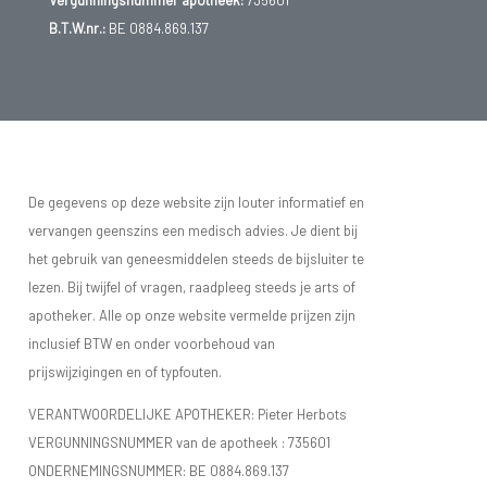
Vergunningsnummer apotheek:
735601
B.T.W.nr.:
BE 0884.869.137
De gegevens op deze website zijn louter informatief en
vervangen geenszins een medisch advies. Je dient bij
het gebruik van geneesmiddelen steeds de bijsluiter te
lezen. Bij twijfel of vragen, raadpleeg steeds je arts of
apotheker. Alle op onze website vermelde prijzen zijn
inclusief BTW en onder voorbehoud van
prijswijzigingen en of typfouten.
VERANTWOORDELIJKE APOTHEKER: Pieter Herbots
VERGUNNINGSNUMMER van de apotheek :
735601
ONDERNEMINGSNUMMER:
BE 0884.869.137