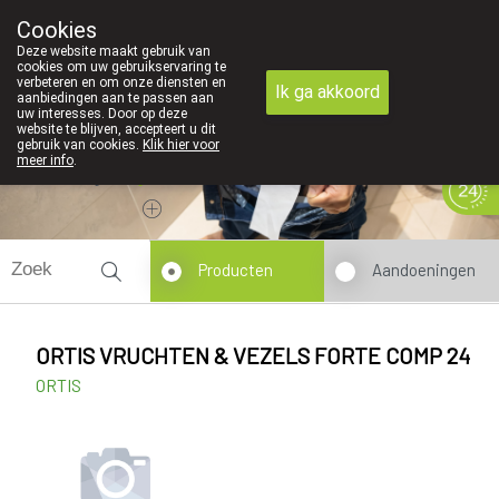
Cookies
089 41 20 09
Deze website maakt gebruik van
cookies om uw gebruikservaring te
verbeteren en om onze diensten en
Ik ga akkoord
aanbiedingen aan te passen aan
uw interesses. Door op deze
website te blijven, accepteert u dit
gebruik van cookies.
Klik hier voor
meer info
.
Vandaag
Nu
gesloten
Producten
Aandoeningen
ORTIS VRUCHTEN & VEZELS FORTE COMP 24
ORTIS