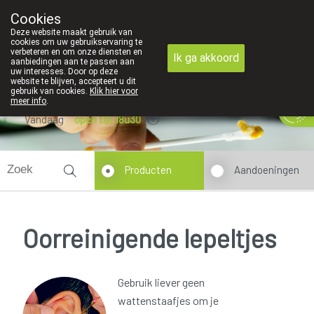
Cookies
089 41 20 09
Deze website maakt gebruik van
cookies om uw gebruikservaring te
verbeteren en om onze diensten en
Ik ga akkoord
aanbiedingen aan te passen aan
uw interesses. Door op deze
website te blijven, accepteert u dit
gebruik van cookies.
Klik hier voor
meer info
.
Vandaag
open tot 18u30
Producten
Aandoeningen
Oorreinigende lepeltjes
Gebruik liever geen
wattenstaafjes om je