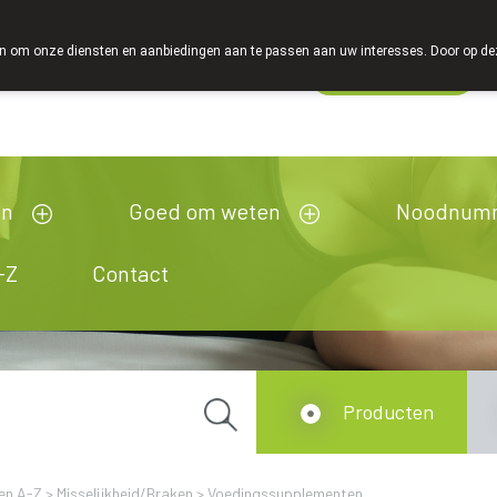
 om onze diensten en aanbiedingen aan te passen aan uw interesses. Door op deze w
Wachtdienst
Vandaag
Nu
gesloten
en
Goed om weten
Noodnum
-Z
Contact
Producten
en A-Z
>
Misselijkheid/Braken
>
Voedingssupplementen