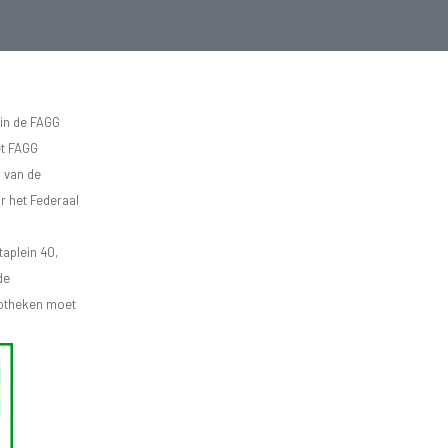
 in de FAGG
et FAGG
d van de
r het Federaal
aplein 40,
de
apotheken moet