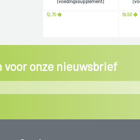
(voedingssupplement)
(vo
12,70 �
19,50 �
in voor onze nieuwsbrief