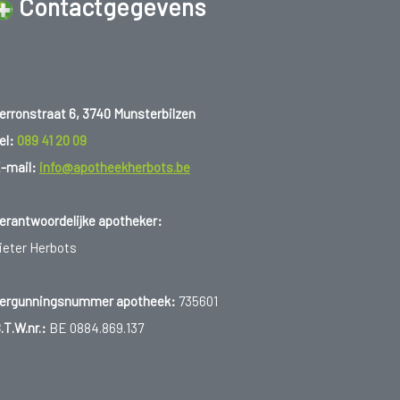
Contactgegevens
erronstraat 6, 3740 Munsterbilzen
el:
089 41 20 09
-mail:
info@apotheekherbots.be
erantwoordelijke apotheker:
ieter Herbots
ergunningsnummer apotheek:
735601
.T.W.nr.:
BE 0884.869.137