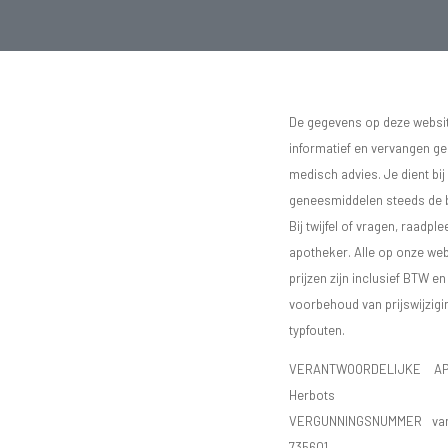
De gegevens op deze website
informatief en vervangen g
medisch advies. Je dient bij
geneesmiddelen steeds de bij
Bij twijfel of vragen, raadple
apotheker. Alle op onze we
prijzen zijn inclusief BTW e
voorbehoud van prijswijzigi
typfouten.
VERANTWOORDELIJKE AP
Herbots
VERGUNNINGSNUMMER va
735601