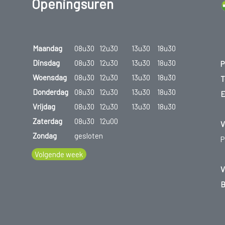
Openingsuren
Maandag
08u30
12u30
13u30
18u30
Dinsdag
08u30
12u30
13u30
18u30
P
Woensdag
08u30
12u30
13u30
18u30
T
Donderdag
08u30
12u30
13u30
18u30
E
Vrijdag
08u30
12u30
13u30
18u30
Zaterdag
08u30
12u00
V
Zondag
gesloten
P
Volgende week
V
B