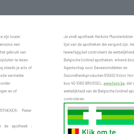
 zijn louter
Je vindt apotheek Herbots Munsterbilzen
eenszins een
lijst van de apotheken die vergund zijn. H
 het gebruik van
(www.fagg.be) controleert de wettelijkhei
sluiter te lezen.
Belgische (online) apotheken. erkend doo
eg steeds je arts of
Agentschap voor Geneesmiddelen en
bsite vermelde
Gezondheidsproducten (FAGG) Victor Hort
n onder
bus 40 1060 BRUSSEL,
www.fagg.be
, dat 
ngen en of
wettelijkheid van de Belgische (online) 
controleren.
OTHEKER: Pieter
n de apotheek :