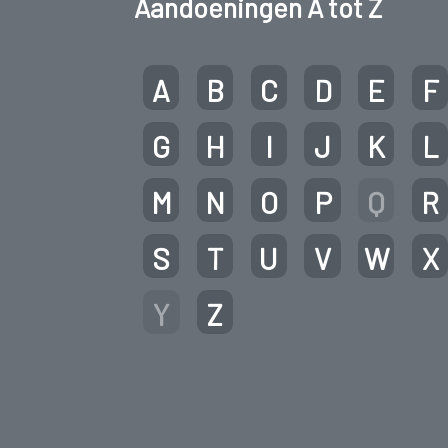
Aandoeningen A tot Z
A
B
C
D
E
F
G
H
I
J
K
L
M
N
O
P
Q
R
S
T
U
V
W
X
Y
Z